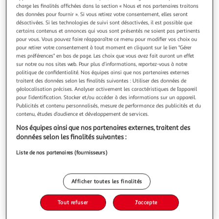
Illustration
Illustration
charge les finalités affichées dans la section « Nous et nos partenaires traitons
précédente
suivante
des données pour fournir ». Si vous retirez votre consentement, elles seront
désactivées. Si les technologies de suivi sont désactivées, il est possible que
certains contenus et annonces qui vous sont présentés ne soient pas pertinents
pour vous. Vous pouvez faire réapparaître ce menu pour modifier vos choix ou
DOUCEUR D'INTÉRIEUR
pour retirer votre consentement à tout moment en cliquant sur le lien "Gérer
mes préférences" en bas de page. Les choix que vous avez fait auront un effet
Nappe ronde imprimé guyana 160cm vert
sur notre ou nos sites web. Pour plus d’informations, reportez-vous à notre
Informations Techniques : Dimensions : D. 160 cm Matières :
politique de confidentialité. Nos équipes ainsi que nos partenaires externes
PVC & Polyester Spécificités : Déco & Utile Nappe de table
traitent des données selon les finalités suivantes : Utiliser des données de
Imprimé tropical Finition biais Pour 6 à 8 couverts
En savoir +
géolocalisation précises. Analyser activement les caractéristiques de l’appareil
Imperméable Nettoyage facile Forme ronde Poids : 0,72 kg
pour l’identification. Stocker et/ou accéder à des informations sur un appareil.
Vous voulez connaître le prix de ce produit ?
Couleur : Vert
Publicités et contenu personnalisés, mesure de performance des publicités et du
contenu, études d’audience et développement de services.
Afficher le prix
Nos équipes ainsi que nos partenaires externes, traitent des
données selon les finalités suivantes :
Liste de nos partenaires (fournisseurs)
Description
Afficher toutes les finalités
Caractéristiques
Tout refuser
J'accepte