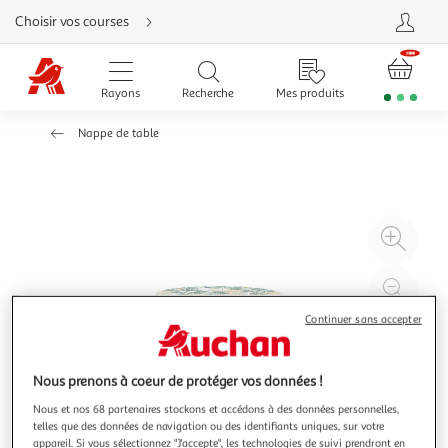
Aller
Choisir vos courses
directement
au
contenu
Aller
directement
Rayons
Recherche
Mes produits
à
la
recherche
Nappe de table
Aller
directement
à
la
navigation
Aller
directement
à
Agr
la
rubrique
l'il
besoin
d'aide
à
Réd
20
l'il
Continuer sans accepter
à
Par
100
le
%
pro
Nous prenons à coeur de protéger vos données !
Nous et nos 68 partenaires stockons et accédons à des données personnelles,
telles que des données de navigation ou des identifiants uniques, sur votre
appareil. Si vous sélectionnez "J'accepte", les technologies de suivi prendront en