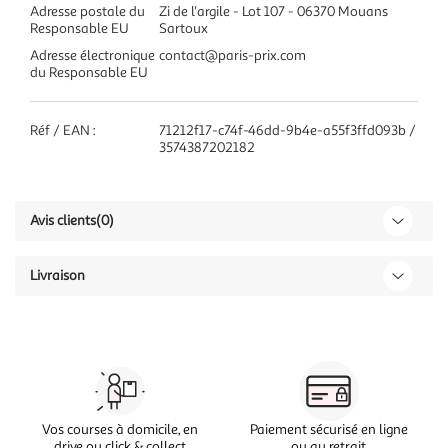
Adresse postale du
Zi de l'argile - Lot 107 - 06370 Mouans
Responsable EU
Sartoux
Adresse électronique
contact@paris-prix.com
du Responsable EU
Réf / EAN :
71212f17-c74f-46dd-9b4e-a55f3ffd093b /
3574387202182
Avis clients
(0)
Livraison
Vos courses à domicile, en
Paiement sécurisé en ligne
drive ou click & collect
ou au retrait