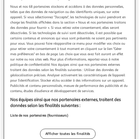
Illustration
Illustration
Nous et nos 68 partenaires stockons et accédons à des données personnelles,
précédente
suivante
telles que des données de navigation ou des identifiants uniques, sur votre
appareil. Si vous sélectionnez "J'accepte", les technologies de suivi prendront en
charge les finalités affichées dans la section « Nous et nos partenaires traitons
des données pour fournir ». Si vous retirez votre consentement, elles seront
DOUCEUR D'INTÉRIEUR
désactivées. Si les technologies de suivi sont désactivées, il est possible que
Nappe antitache essentiel 140x300cm blanc
certains contenus et annonces qui vous sont présentés ne soient pas pertinents
Informations Techniques : Dimensions : L. 300 x l. 140 cm
pour vous. Vous pouvez faire réapparaître ce menu pour modifier vos choix ou
pour retirer votre consentement à tout moment en cliquant sur le lien "Gérer
Matière : Polyester Spécificités : Convient pour une table
mes préférences" en bas de page. Les choix que vous avez fait auront un effet
rectangulaire Lavable en machine à 30° Doux au toucher
En savoir +
sur notre ou nos sites web. Pour plus d’informations, reportez-vous à notre
Poids : 0,622 kg Couleur : Blanc
Vendu par
Paris Prix
politique de confidentialité. Nos équipes ainsi que nos partenaires externes
traitent des données selon les finalités suivantes : Utiliser des données de
Livr. ou retrait dès 3/4 jours
géolocalisation précises. Analyser activement les caractéristiques de l’appareil
A partir de 7,99€
pour l’identification. Stocker et/ou accéder à des informations sur un appareil.
Plus d'options
Publicités et contenu personnalisés, mesure de performance des publicités et du
contenu, études d’audience et développement de services.
13,99€
17,99€
Vendu par
Paris Prix
Nos équipes ainsi que nos partenaires externes, traitent des
données selon les finalités suivantes :
Livraison dès 5/6 jours
Liste de nos partenaires (fournisseurs)
4,99€
Plus d'options
Afficher toutes les finalités
47,19€
Vendu par
Multishop