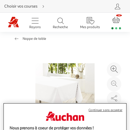
Aller
Choisir vos courses
directement
au
contenu
Aller
directement
Rayons
Recherche
Mes produits
à
la
recherche
Nappe de table
Aller
directement
à
la
navigation
Aller
directement
à
Agr
la
rubrique
l'il
besoin
d'aide
à
Réd
20
l'il
à
Par
100
le
%
pro
Continuer sans accepter
Nous prenons à coeur de protéger vos données !