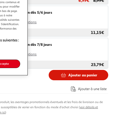
6,99€
8,99€
ar
Paris Prix
tains contenus et
nu pour modifier
en bas de page.
Livraison dès 5/6 jours
ous à notre
4,99€
nalités suivantes
Plus d'options
l’identification.
erformance des
11,15€
ar
2KINGS
s suivantes :
Livraison dès 7/8 jours
4,99€
Plus d'options
23,79€
accepte
ar
Multishop
Ajouter au panier
Ajouter à une liste
produit, les avantages promotionnels éventuels et les frais de livraison ou de
t susceptibles de varier en fonction du mode d'achat choisi (
voir détails et
n ici
)