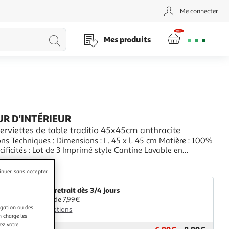
Me connecter
Lancer
Mes produits
la
recherche
R D'INTÉRIEUR
serviettes de table traditio 45x45cm anthracite
ns Techniques : Dimensions : L. 45 x l. 45 cm Matière : 100%
ificités : Lot de 3 Imprimé style Cantine Lavable en
40° Entretien facile Poids : 0,14 kg Couleur : Anthracite
+
aris Prix
inuer sans accepter
Livr. ou retrait dès 3/4 jours
A partir de 7,99€
igation ou des
Plus d'options
n charge les
ez votre