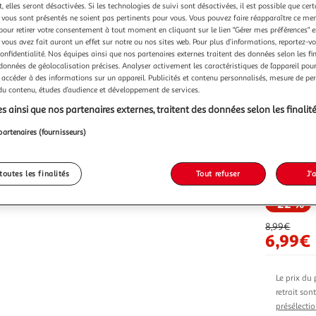
Vendu p
 elles seront désactivées. Si les technologies de suivi sont désactivées, il est possible que cer
vous sont présentés ne soient pas pertinents pour vous. Vous pouvez faire réapparaître ce me
pour retirer votre consentement à tout moment en cliquant sur le lien "Gérer mes préférences" 
 vous avez fait auront un effet sur notre ou nos sites web. Pour plus d’informations, reportez-v
confidentialité. Nos équipes ainsi que nos partenaires externes traitent des données selon les fi
 données de géolocalisation précises. Analyser activement les caractéristiques de l’appareil pour 
 accéder à des informations sur un appareil. Publicités et contenu personnalisés, mesure de p
Vendu p
 du contenu, études d’audience et développement de services.
s ainsi que nos partenaires externes, traitent des données selon les finalité
partenaires (fournisseurs)
toutes les finalités
Tout refuser
J'
Vendu p
-22 %
8,99€
6,99€
Le prix du 
retrait son
présélectio