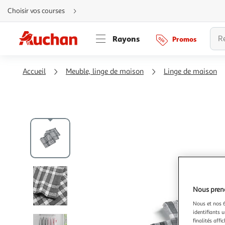
Aller
Choisir vos courses
directement
au
contenu
Aller
Rayons
Promos
directement
à
la
recherche
Aller
Accueil
Meuble, linge de maison
Linge de maison
directement
à
la
navigation
Aller
directement
à
la
rubrique
besoin
d'aide
Nous preno
Nous et nos 6
identifiants u
finalités affi