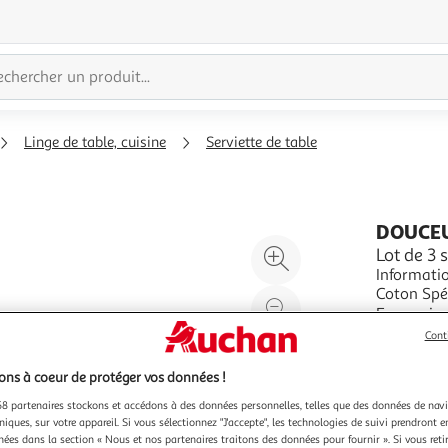
Linge de table, cuisine
Serviette de table
DOUCEU
Agrandir
Lot de 3 
Informatio
l'illustration
Coton Spéc
à
Réduire
machine à 
En savoir 
200%
l'illustration
Vendu par
P
Cont
à
Partager
100
le
ns à coeur de protéger vos données !
%
produit
8 partenaires stockons et accédons à des données personnelles, telles que des données de nav
niques, sur votre appareil. Si vous sélectionnez "J'accepte", les technologies de suivi prendront e
chées dans la section « Nous et nos partenaires traitons des données pour fournir ». Si vous retir