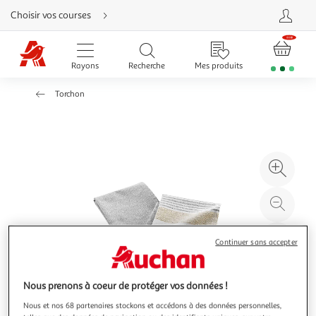
Aller
Choisir vos courses
directement
au
contenu
Aller
directement
Rayons
Recherche
Mes produits
à
la
recherche
Torchon
Aller
directement
à
la
navigation
Aller
directement
à
Agr
la
rubrique
l'il
besoin
d'aide
à
Réd
20
l'il
à
Par
Continuer sans accepter
100
le
%
pro
Nous prenons à coeur de protéger vos données !
Nous et nos 68 partenaires stockons et accédons à des données personnelles,