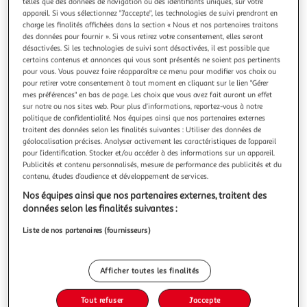
Illustration
Illustration
telles que des données de navigation ou des identifiants uniques, sur votre
appareil. Si vous sélectionnez "J'accepte", les technologies de suivi prendront en
précédente
suivante
charge les finalités affichées dans la section « Nous et nos partenaires traitons
des données pour fournir ». Si vous retirez votre consentement, elles seront
désactivées. Si les technologies de suivi sont désactivées, il est possible que
certains contenus et annonces qui vous sont présentés ne soient pas pertinents
DOUCEUR D'INTÉRIEUR
pour vous. Vous pouvez faire réapparaître ce menu pour modifier vos choix ou
Lot de 2 torchons de cuisine iliade 50x70cm gris
pour retirer votre consentement à tout moment en cliquant sur le lien "Gérer
mes préférences" en bas de page. Les choix que vous avez fait auront un effet
Informations Techniques : Dimensions : L. 70 x l. 50 cm
sur notre ou nos sites web. Pour plus d’informations, reportez-vous à notre
Matières : 66% Coton & 34% Polyester Spécificités :
politique de confidentialité. Nos équipes ainsi que nos partenaires externes
Intemporel & Utile Lot de 2 torchons de cuisine Imprimé à
En savoir +
traitent des données selon les finalités suivantes : Utiliser des données de
rayures Label Oeko-Tex Conseil d'entretien : Lavage à 40°
Vendu par
Paris Prix
géolocalisation précises. Analyser activement les caractéristiques de l’appareil
Pas de séchage en machine Repassage à 150° Poids : 0,15
pour l’identification. Stocker et/ou accéder à des informations sur un appareil.
kg Couleur : Gris
Livr. ou retrait dès 1/2 semaines
Publicités et contenu personnalisés, mesure de performance des publicités et du
A partir de 7,99€
contenu, études d’audience et développement de services.
Plus d'options
Nos équipes ainsi que nos partenaires externes, traitent des
données selon les finalités suivantes :
7,99€
9,99€
Vendu par
Paris Prix
Liste de nos partenaires (fournisseurs)
-20 %
Ajouter au panier
9,99€
Afficher toutes les finalités
7,99€
Ajouter à une liste
Tout refuser
J'accepte