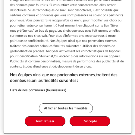
des données pour fournir ». Si vous retirez votre consentement, elles seront
désactivées. Si les technologies de suivi sont désactivées, il est possible que
certains contenus et annonces qui vous sont présentés ne soient pas pertinents
pour vous. Vous pouvez faire réapparaître ce menu pour modifier vos choix ou
pour retirer votre consentement à tout moment en cliquant sur le lien "Gérer
4.5
(2)
mes préférences" en bas de page. Les choix que vous avez fait auront un effet
sur notre ou nos sites web. Pour plus d’informations, reportez-vous à notre
CUVEE DES TROLLS
politique de confidentialité. Nos équipes ainsi que nos partenaires externes
Bière blonde 7% bouteille
traitent des données selon les finalités suivantes : Utiliser des données de
La refermentation en bouteille renforce la finesse et les
géolocalisation précises. Analyser activement les caractéristiques de l’appareil
arômes fruités de la Cuvée des Trolls Elle lui confère un
pour l’identification. Stocker et/ou accéder à des informations sur un appareil.
Publicités et contenu personnalisés, mesure de performance des publicités et du
trouble naturel et accentue sensiblement ses qualités
En savoir +
contenu, études d’audience et développement de services.
gustatives. Elle offre un nez ouvert et frais de fruits jaunes.
75cl
Quelques notes de pomme verte et d'agrumes se libèrent à
Nos équipes ainsi que nos partenaires externes, traitent des
l'aératio
Vous voulez connaître le prix de ce produit ?
données selon les finalités suivantes :
Liste de nos partenaires (fournisseurs)
Afficher le prix
Afficher toutes les finalités
Tout refuser
J'accepte
Interdit femme enceinte
Format