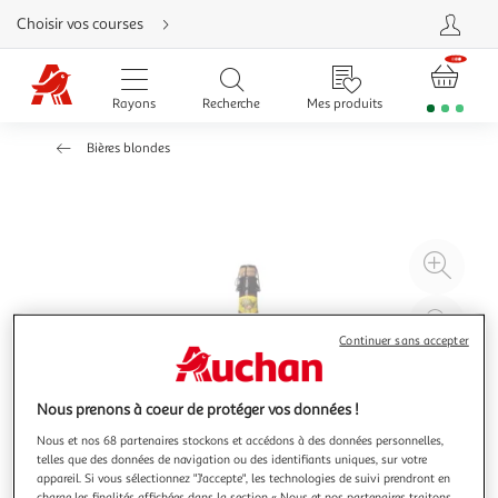
Aller
Choisir vos courses
directement
au
contenu
Aller
directement
Rayons
Recherche
Mes produits
à
la
recherche
Bières blondes
Aller
directement
à
la
navigation
Aller
directement
à
Agr
la
rubrique
l'il
besoin
d'aide
à
Réd
20
l'il
Continuer sans accepter
à
Par
100
le
Nous prenons à coeur de protéger vos données !
%
pro
Nous et nos 68 partenaires stockons et accédons à des données personnelles,
telles que des données de navigation ou des identifiants uniques, sur votre
appareil. Si vous sélectionnez "J'accepte", les technologies de suivi prendront en
charge les finalités affichées dans la section « Nous et nos partenaires traitons