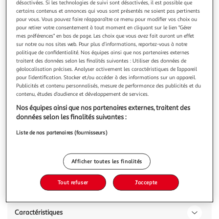
désactivées. Si les technologies de suivi sont désactivées, il est possible que
certains contenus et annonces qui vous sont présentés ne soient pas pertinents
pour vous. Vous pouvez faire réapparaître ce menu pour modifier vos choix ou
pour retirer votre consentement à tout moment en cliquant sur le lien "Gérer
mes préférences" en bas de page. Les choix que vous avez fait auront un effet
sur notre ou nos sites web. Pour plus d’informations, reportez-vous à notre
COTTAGE
politique de confidentialité. Nos équipes ainsi que nos partenaires externes
Coffret noël Rituel de beauté à l'huile de coco
traitent des données selon les finalités suivantes : Utiliser des données de
Inspiré de l’univers du Spa et des rituels de beauté
géolocalisation précises. Analyser activement les caractéristiques de l’appareil
pour l’identification. Stocker et/ou accéder à des informations sur un appareil.
ancestraux, découvrez le coffret Secret de Beauté à l’Huile
Publicités et contenu personnalisés, mesure de performance des publicités et du
de Coco pour une routine cocooning au délicieux parfum
En savoir +
contenu, études d’audience et développement de services.
d’évasion !Issue de pression de pulpe de coco fraiche, elle
1 coffret réutilisable
3 produits + 1 serviette
possède des vertus ultra nourrissantes et hydratantes
Nos équipes ainsi que nos partenaires externes, traitent des
rendant la peau in
Vous voulez connaître le prix de ce produit ?
données selon les finalités suivantes :
Liste de nos partenaires (fournisseurs)
Afficher le prix
Afficher toutes les finalités
Tout refuser
J'accepte
Description
Caractéristiques