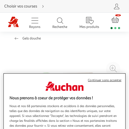
Aller
Choisir vos courses
directement
au
contenu
Aller
directement
Rayons
Recherche
Mes produits
à
la
recherche
Gels douche
Aller
directement
à
la
navigation
Aller
directement
à
Agr
la
rubrique
l'il
besoin
d'aide
Continuer sans accepter
à
Réd
20
l'il
à
Par
Nous prenons à coeur de protéger vos données !
100
le
Nous et nos 68 partenaires stockons et accédons à des données personnelles,
%
pro
telles que des données de navigation ou des identifiants uniques, sur votre
appareil. Si vous sélectionnez "J'accepte", les technologies de suivi prendront en
charge les finalités affichées dans la section « Nous et nos partenaires traitons
des données pour fournir ». Si vous retirez votre consentement, elles seront