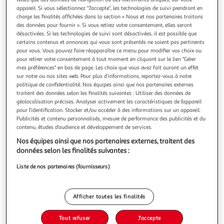
Illustration
Illustration
appareil. Si vous sélectionnez "J'accepte", les technologies de suivi prendront en
précédente
suivante
charge les finalités affichées dans la section « Nous et nos partenaires traitons
des données pour fournir ». Si vous retirez votre consentement, elles seront
désactivées. Si les technologies de suivi sont désactivées, il est possible que
certains contenus et annonces qui vous sont présentés ne soient pas pertinents
4.5
(2)
pour vous. Vous pouvez faire réapparaître ce menu pour modifier vos choix ou
pour retirer votre consentement à tout moment en cliquant sur le lien "Gérer
COSMIA MEN
mes préférences" en bas de page. Les choix que vous avez fait auront un effet
Confort flex rasoirs 2 lames jetables peaux sensibles
sur notre ou nos sites web. Pour plus d’informations, reportez-vous à notre
politique de confidentialité. Nos équipes ainsi que nos partenaires externes
10 rasoirs
traitent des données selon les finalités suivantes : Utiliser des données de
géolocalisation précises. Analyser activement les caractéristiques de l’appareil
Vous voulez connaître le prix de ce produit ?
pour l’identification. Stocker et/ou accéder à des informations sur un appareil.
Publicités et contenu personnalisés, mesure de performance des publicités et du
Afficher le prix
contenu, études d’audience et développement de services.
Nos équipes ainsi que nos partenaires externes, traitent des
données selon les finalités suivantes :
Liste de nos partenaires (fournisseurs)
Caractéristiques
Afficher toutes les finalités
Contenu net
Tout refuser
J'accepte
1 pièce(s)