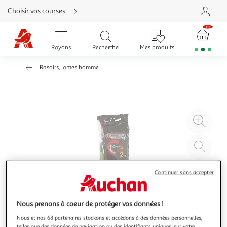
Aller
Choisir vos courses
directement
au
contenu
Aller
directement
Rayons
Recherche
Mes produits
à
la
recherche
Rasoirs, lames homme
Aller
directement
à
la
navigation
Aller
directement
à
Agr
la
rubrique
l'il
besoin
d'aide
à
Réd
20
l'il
à
Par
Continuer sans accepter
100
le
%
pro
Nous prenons à coeur de protéger vos données !
Nous et nos 68 partenaires stockons et accédons à des données personnelles,
telles que des données de navigation ou des identifiants uniques, sur votre