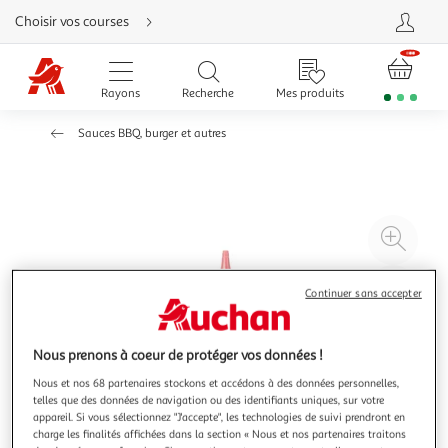
Aller
Choisir vos courses
directement
au
contenu
Aller
directement
Rayons
Recherche
Mes produits
à
la
recherche
Sauces BBQ, burger et autres
Aller
directement
à
la
navigation
Aller
directement
à
Agr
la
rubrique
l'il
besoin
d'aide
à
Réd
Continuer sans accepter
20
l'il
à
Par
Nous prenons à coeur de protéger vos données !
100
le
%
pro
Nous et nos 68 partenaires stockons et accédons à des données personnelles,
telles que des données de navigation ou des identifiants uniques, sur votre
appareil. Si vous sélectionnez "J'accepte", les technologies de suivi prendront en
charge les finalités affichées dans la section « Nous et nos partenaires traitons