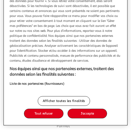
des données pour fournir ». Si vous retirez votre consentement, elles seront
désactivées. Si les technologies de suivi sont désactivées, il est possible que
certains contenus et annonces qui vous sont présentés ne soient pas pertinents
pour vous. Vous pouvez faire réapparaître ce menu pour modifier vos choix ou
pour retirer votre consentement à tout moment en cliquant sur le lien "Gérer
mes préférences" en bas de page. Les choix que vous avez fait auront un effet
5.0
(1)
sur notre ou nos sites web. Pour plus d’informations, reportez-vous à notre
COLONA
politique de confidentialité. Nos équipes ainsi que nos partenaires externes
traitent des données selon les finalités suivantes : Utiliser des données de
Sauce pitta kebab
géolocalisation précises. Analyser activement les caractéristiques de l’appareil
Une sauce fraîche avec de l’ail pour accompagner les
pour l’identification. Stocker et/ou accéder à des informations sur un appareil.
kebabs, pittas, pizzas et autres snacks
Publicités et contenu personnalisés, mesure de performance des publicités et du
En savoir +
contenu, études d’audience et développement de services.
470g
Nos équipes ainsi que nos partenaires externes, traitent des
données selon les finalités suivantes :
Vous voulez connaître le prix de ce produit ?
Liste de nos partenaires (fournisseurs)
Afficher le prix
Afficher toutes les finalités
Tout refuser
J'accepte
Format