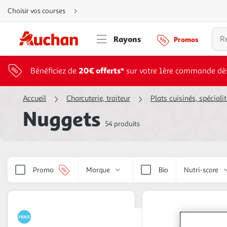
Aller
Choisir vos courses
directement
au
contenu
Aller
Rayons
Promos
directement
à
la
recherche
Aller
20€ offerts*
Bénéficiez de
sur votre 1ère commande dè
directement
à
la
navigation
Accueil
Charcuterie, traiteur
Plats cuisinés, spécialit
Aller
directement
Nuggets
à
la
54 produits
rubrique
besoin
d'aide
Promo
Marque
Bio
Nutri-score