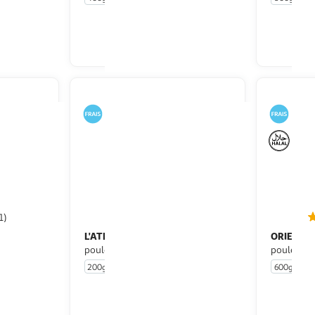
u livraison
En drive ou livraison
 le prix
Afficher le prix
1)
L'ATELIER PERE DODU
ORIENTA
e poulet
Nuggets de
poulet
poulet hal
200g
600g
u livraison
En drive ou livraison
 le prix
Afficher le prix