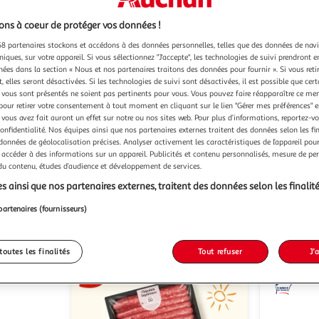
ns à coeur de protéger vos données !
8 partenaires stockons et accédons à des données personnelles, telles que des données de nav
niques, sur votre appareil. Si vous sélectionnez "J'accepte", les technologies de suivi prendront e
chées dans la section « Nous et nos partenaires traitons des données pour fournir ». Si vous retir
 elles seront désactivées. Si les technologies de suivi sont désactivées, il est possible que cer
(4)
vous sont présentés ne soient pas pertinents pour vous. Vous pouvez faire réapparaître ce me
pour retirer votre consentement à tout moment en cliquant sur le lien "Gérer mes préférences" 
LE GAULOIS
LE GAULO
Chichis de poulet
 vous avez fait auront un effet sur notre ou nos sites web. Pour plus d’informations, reportez-v
original
200g
8 pièces
confidentialité. Nos équipes ainsi que nos partenaires externes traitent des données selon les fi
400g
3/
 données de géolocalisation précises. Analyser activement les caractéristiques de l’appareil pour 
 accéder à des informations sur un appareil. Publicités et contenu personnalisés, mesure de p
u livraison
En drive ou livraison
 du contenu, études d’audience et développement de services.
 le prix
Afficher le prix
s ainsi que nos partenaires externes, traitent des données selon les finalité
partenaires (fournisseurs)
toutes les finalités
Tout refuser
J'