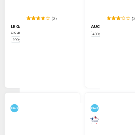
(2)
(
LE GAULOIS
AUCHAN
Nuggets extra
Nuggets de po
croustillant
400g
Environ 20 pièces
200g
10 pièces
En drive ou livraison
En drive o
Afficher le prix
Afficher