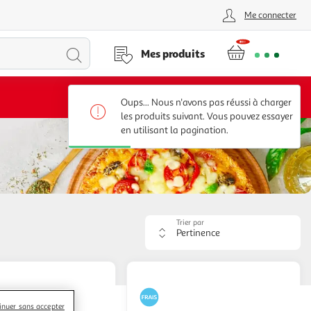
Me connecter
Lancer
Mes produits
la
Voir conditions
Oups... Nous n'avons pas réussi à charger
recherche
les produits suivant. Vous pouvez essayer
en utilisant la pagination.
Trier par
Appliquer
le
critère
de
tri.
Votre
inuer sans accepter
page