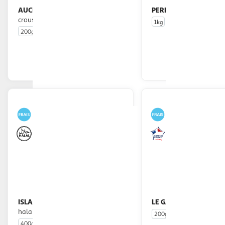
AUCHAN
PERE DODU
Nuggets de poulet extra
Nuggets de
croustillant
1kg
50 pièces
200g
environ 10 pièces
En drive ou livraison
En drive o
Afficher le prix
Afficher
ISLA DELICE
LE GAULOIS
Tenders de dinde
Nuggets de
halal
200g
10 pièces
400g