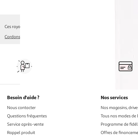
Ces rayons pourraient également vous intéresser :
Cordons Bleus, Panés
grignottes
panés végétaux
panés de poisson
Vos courses à domicile, en
drive ou click & collect
Besoin d'aide ?
Nos services
Nous contacter
Nos magasins, drives
Questions fréquentes
Tous nos modes de l
Service après-vente
Programme de fidél
Rappel produit
Offres de financem