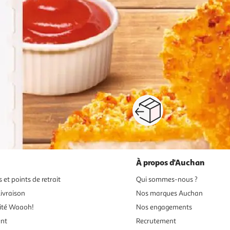
1
2
Suivante
Paiement sécurisé en ligne
Retour produits : 3
ou au retrait
pour changer d’avi
À propos d'Auchan
 et points de retrait
Qui sommes-nous ?
ivraison
Nos marques Auchan
ité Waaoh!
Nos engagements
ent
Recrutement