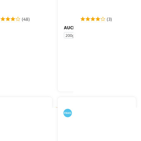
(48)
(3)
COQ
AUCHAN
Tenders de poulet
Nuggets de poulet
200g
Env 10 pièces
En drive ou livraison
En drive ou livraison
Afficher le prix
Afficher le prix