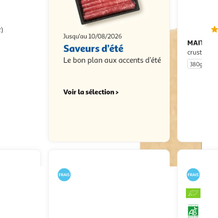
2)
MAITRE 
ulet
crusty
380g
u livraison
 le prix