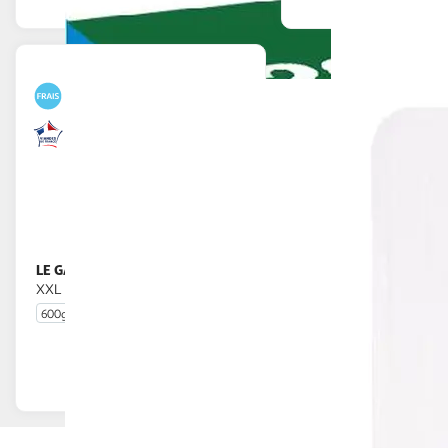
LE GAULOIS
Nuggets de poulet
XXL
600g
20 pièces
En drive ou livraison
Afficher le prix