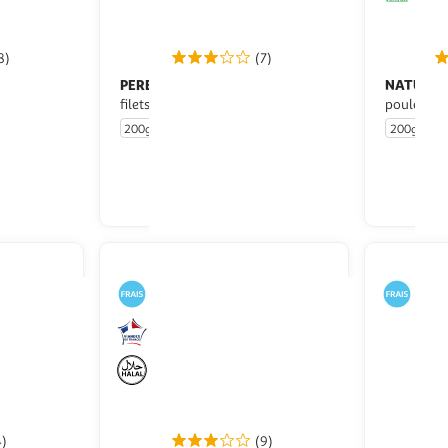
8)
(7)
PERE DODU
NATURE 
Long nuggets aux
filets de poulet
poulet bio
200g
8 pièces
200g
u livraison
En drive ou livraison
 le prix
Afficher le prix
4)
(9)