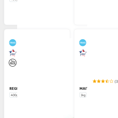
En drive ou livraison
En drive o
Afficher le prix
Afficher
(3
REGHALAL
MAITRE COQ
Nuggets de dinde halal
Nuggets d
400g
20 pièces
1kg
45 pièces environ
En drive ou livraison
En drive o
Afficher le prix
Afficher