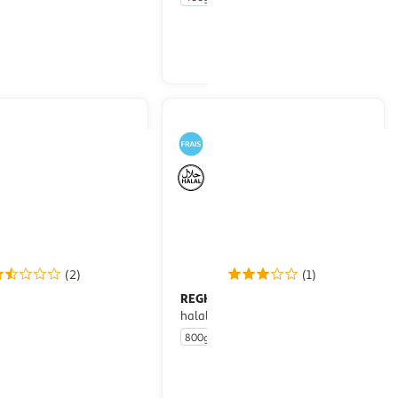
En drive ou livraison
En drive ou livraison
Afficher le prix
Afficher le prix
(2)
(1)
L VIANDES
REGHALAL
Tenders de
Nuggets de Volaille
al
halal
800g
En drive ou livraison
En drive ou livraison
Afficher le prix
Afficher le prix