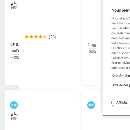
Nous preno
Nous et nos 6
identifiants u
finalités affi
consentement,
(23)
annonces qui 
vos choix ou 
LE GAULOIS
Nuggets de poulet
Crousty Chicken Long
Les choix que
filet's
200g
10 pièces
politique de 
400g
3/4 parts
: Utiliser des
Stocker et/ou
En drive ou livraison
En drive o
publicités et
Afficher le prix
Afficher
Nos équipe
Liste de nos 
Afficher 