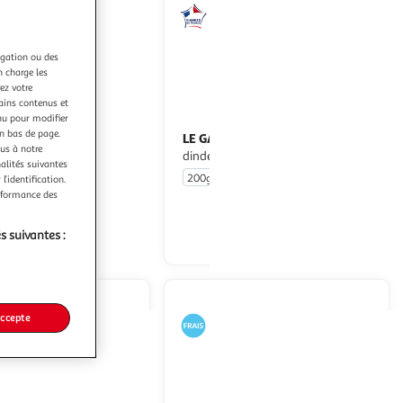
sera
rechargée.
igation ou des
n charge les
ez votre
tains contenus et
(2)
nu pour modifier
en bas de page.
IS
LE GAULOIS
Crousty Chicken
Nuggets jambon de
ous à notre
dinde fromage
nalités suivantes
4 parts
200g
10 pièces
l’identification.
erformance des
En drive ou livraison
En drive ou livraison
Afficher le prix
Afficher le prix
s suivantes :
accepte