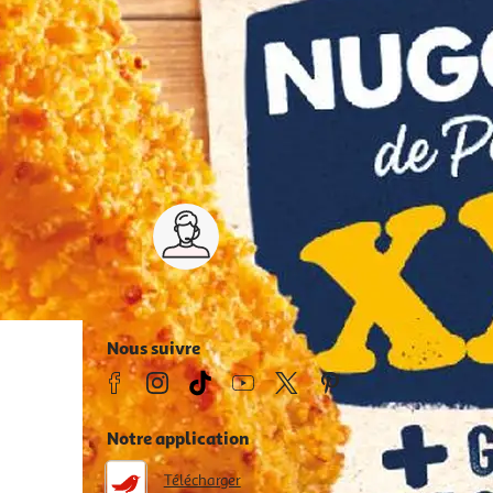
Service client 7j/7
0 jours
03 59 30 59 30
s
8h>21h, dimanche 8h30>13h
Nous suivre
Notre application
Télécharger