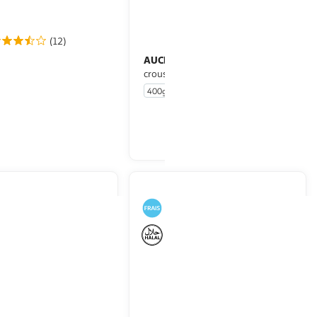
(12)
DE FRANCE
AUCHAN
Nuggets de
Nuggets de poulet extra
croustillant
400g
Env 20 pièces
En drive ou livraison
En drive ou livraison
Afficher le prix
Afficher le prix