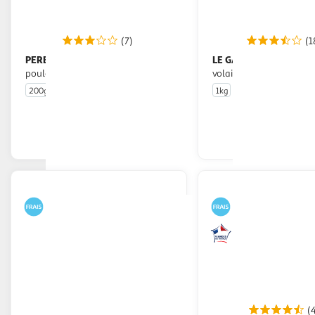
(7)
(1
PERE DODU
LE GAULOIS
Nuggets aux filets de
Les Maxis Nuggets de
poulet
volaille
200g
10 pièces
1kg
50 pièces
En drive ou livraison
En drive o
Afficher le prix
Afficher
(