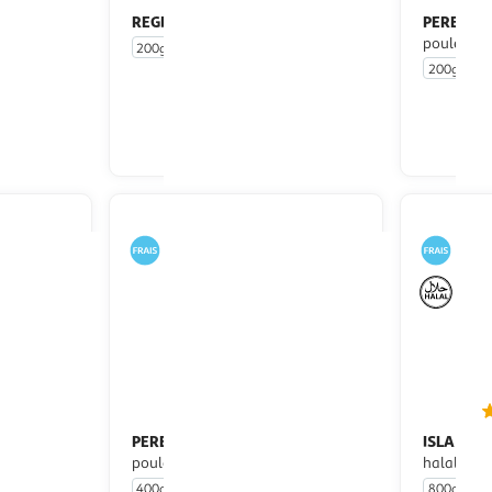
REGHALAL
PERE DO
 poulet
Nuggets de dinde halal
poulet ext
200g
10 pièces
200g
10
u livraison
En drive ou livraison
 le prix
Afficher le prix
PERE DODU
ISLA DELI
 poulet
Nuggets aux filets de
poulet
halal sans 
400g
20 pièces
800g