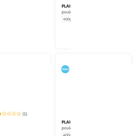
DU
PLAISIR DE VOLAILLE
Crousti nuggets de
Tenders de
ra croustillant
poulet halal pané crispy
 pièces
400g
En drive ou livraison
En drive ou livraison
Afficher le prix
Afficher le prix
(1)
CE
PLAISIR DE VOLAILLE
Nuggets de dinde
Nugget
nitrites
poulet pané blanc
400g