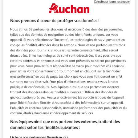
Illustration
Illustration
Continuer sans accepter
précédente
suivante
Nous prenons à coeur de protéger vos données !
Nous et nos 68 partenaires stockons et accédons à des données personnelles,
4.7
(6)
telles que des données de navigation ou des identifiants uniques, sur votre
CANON
appareil. Si vous sélectionnez "J'accepte", les technologies de suivi prendront en
Bague d'adaptation bague d'adaptation ef - eos r
charge les finalités affichées dans la section « Nous et nos partenaires traitons
des données pour fournir ». Si vous retirez votre consentement, elles seront
Sous catégorie access photo : Accessoire objectif et filtre
désactivées. Si les technologies de suivi sont désactivées, il est possible que
Type : Bague d'adaptation Type : Bague d'adaptation
certains contenus et annonces qui vous sont présentés ne soient pas pertinents
Compatible : Appareil photo
En savoir +
pour vous. Vous pouvez faire réapparaître ce menu pour modifier vos choix ou
Vendu par
Boulanger
pour retirer votre consentement à tout moment en cliquant sur le lien "Gérer
mes préférences" en bas de page. Les choix que vous avez fait auront un effet
Livr. ou retrait dès 8/9 jours
sur notre ou nos sites web. Pour plus d’informations, reportez-vous à notre
politique de confidentialité. Nos équipes ainsi que nos partenaires externes
Livraison et retrait offerts
traitent des données selon les finalités suivantes : Utiliser des données de
Plus d'options
géolocalisation précises. Analyser activement les caractéristiques de l’appareil
pour l’identification. Stocker et/ou accéder à des informations sur un appareil.
99,99€
Vendu par
Boulanger
Publicités et contenu personnalisés, mesure de performance des publicités et du
contenu, études d’audience et développement de services.
Livraison dès 5/6 jours
Nos équipes ainsi que nos partenaires externes, traitent des
Livraison offerte
données selon les finalités suivantes :
Plus d'options
Liste de nos partenaires (fournisseurs)