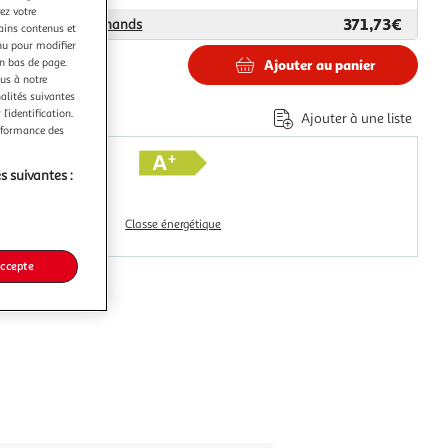
ez votre
371,73€
ar
Nouveaux Marchands
tains contenus et
nu pour modifier
en bas de page.
Ajouter au panier
3€
ous à notre
nalités suivantes
'éco-part.
l’identification.
Ajouter à une liste
erformance des
s suivantes :
Classe énergétique
accepte