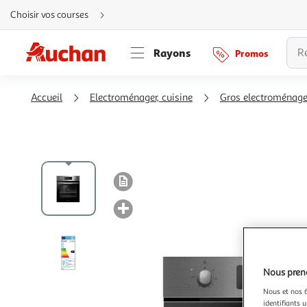
Aller
Choisir vos courses
directement
au
contenu
Aller
Rayons
Promos
directement
à
la
recherche
Aller
Accueil
Electroménager, cuisine
Gros electroménage
directement
à
la
navigation
Aller
directement
à
la
rubrique
besoin
d'aide
Nous preno
Nous et nos 6
identifiants u