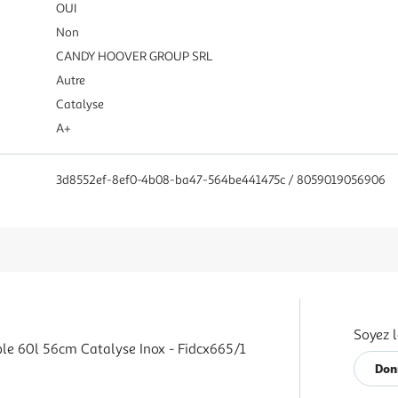
OUI
Non
CANDY HOOVER GROUP SRL
Autre
Catalyse
A+
3d8552ef-8ef0-4b08-ba47-564be441475c / 8059019056906
Soyez l
le 60l 56cm Catalyse Inox - Fidcx665/1
Don