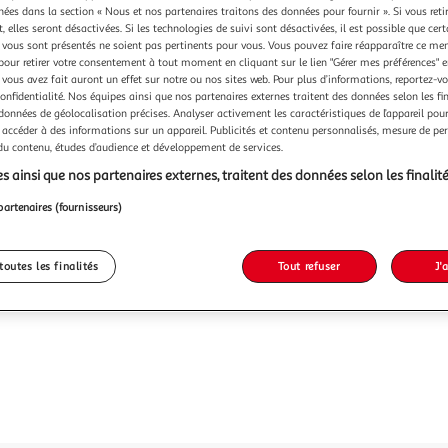
chées dans la section « Nous et nos partenaires traitons des données pour fournir ». Si vous retir
Vendu p
 elles seront désactivées. Si les technologies de suivi sont désactivées, il est possible que cer
vous sont présentés ne soient pas pertinents pour vous. Vous pouvez faire réapparaître ce me
pour retirer votre consentement à tout moment en cliquant sur le lien "Gérer mes préférences" 
371,7
 vous avez fait auront un effet sur notre ou nos sites web. Pour plus d’informations, reportez-v
confidentialité. Nos équipes ainsi que nos partenaires externes traitent des données selon les fi
dont 14,64€ d
 données de géolocalisation précises. Analyser activement les caractéristiques de l’appareil pour 
 accéder à des informations sur un appareil. Publicités et contenu personnalisés, mesure de p
 du contenu, études d’audience et développement de services.
s ainsi que nos partenaires externes, traitent des données selon les finalité
partenaires (fournisseurs)
toutes les finalités
Tout refuser
J'