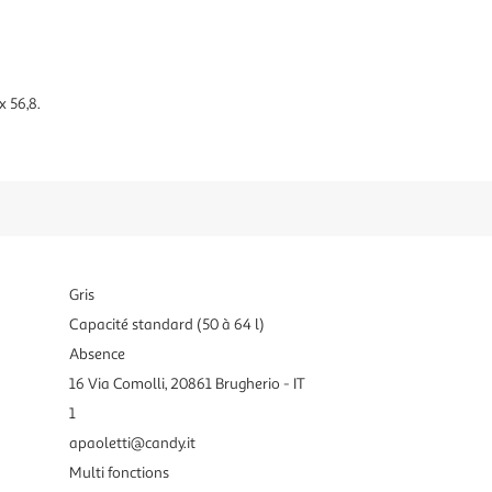
x 56,8.
Gris
Capacité standard (50 à 64 l)
Absence
16 Via Comolli, 20861 Brugherio - IT
1
apaoletti@candy.it
Multi fonctions