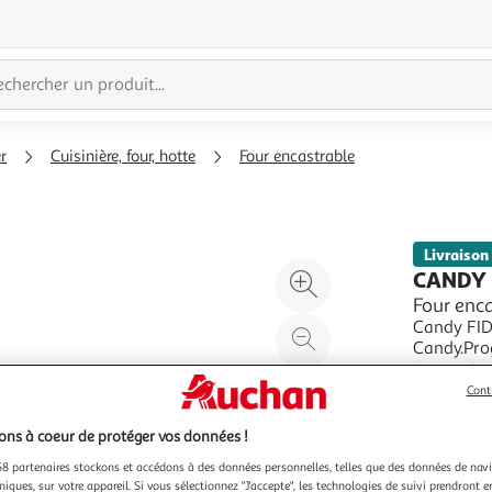
r
Cuisinière, four, hotte
Four encastrable
Livraison
Agrandir
CANDY
l'illustration
Four enca
Candy FID
à
Réduire
Candy.Prog
200%
l'illustration
programma
En savoir 
à
Partager
et facilit
Vendu par
Cont
oxydation 
100
le
ns à coeur de protéger vos données !
%
produit
8 partenaires stockons et accédons à des données personnelles, telles que des données de nav
niques, sur votre appareil. Si vous sélectionnez "J'accepte", les technologies de suivi prendront e