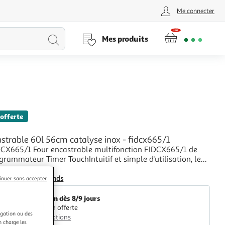
Me connecter
Lancer
Mes produits
la
recherche
 offerte
strable 60l 56cm catalyse inox - fidcx665/1
CX665/1 Four encastrable multifonction FIDCX665/1 de
rammateur Timer TouchIntuitif et simple d'utilisation, le
teur semisensitif Timer Touch allie design, fonctionnalité
+
é d'entretien.CatalyseLes parois catalytiques détruisent par
Nouveaux Marchands
inuer sans accepter
les projections de gr
Livraison dès 8/9 jours
Livraison offerte
igation ou des
Plus d'options
n charge les