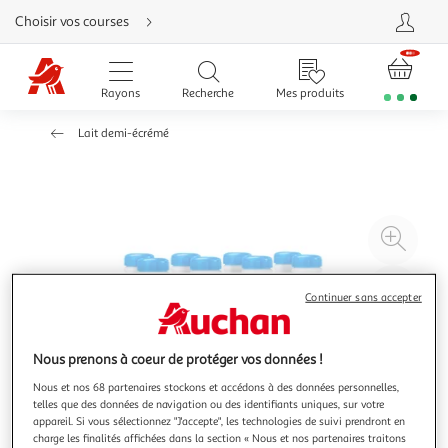
Aller
Choisir vos courses
directement
au
contenu
Aller
directement
Rayons
Recherche
Mes produits
à
la
recherche
Lait demi-écrémé
Aller
directement
à
la
navigation
Aller
directement
à
Agr
la
rubrique
l'il
besoin
d'aide
à
Réd
Continuer sans accepter
20
l'il
à
Par
100
le
Nous prenons à coeur de protéger vos données !
%
pro
Nous et nos 68 partenaires stockons et accédons à des données personnelles,
telles que des données de navigation ou des identifiants uniques, sur votre
appareil. Si vous sélectionnez "J'accepte", les technologies de suivi prendront en
charge les finalités affichées dans la section « Nous et nos partenaires traitons