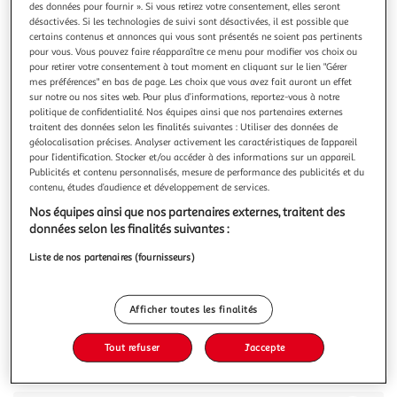
des données pour fournir ». Si vous retirez votre consentement, elles seront
désactivées. Si les technologies de suivi sont désactivées, il est possible que
certains contenus et annonces qui vous sont présentés ne soient pas pertinents
pour vous. Vous pouvez faire réapparaître ce menu pour modifier vos choix ou
pour retirer votre consentement à tout moment en cliquant sur le lien "Gérer
mes préférences" en bas de page. Les choix que vous avez fait auront un effet
4.9
(10)
sur notre ou nos sites web. Pour plus d’informations, reportez-vous à notre
CANDIA
politique de confidentialité. Nos équipes ainsi que nos partenaires externes
traitent des données selon les finalités suivantes : Utiliser des données de
Viva Lait demi-écrémé UHT 10 vitamines
géolocalisation précises. Analyser activement les caractéristiques de l’appareil
Comme le lait demi-écrémé, Viva vous accompagne dès le
pour l’identification. Stocker et/ou accéder à des informations sur un appareil.
petit déjeuner ! Source de 12 vitamines, Viva est le lait de la
Publicités et contenu personnalisés, mesure de performance des publicités et du
vitalité* pour toute la famille. Il contient les vitamines B1,
En savoir +
contenu, études d’audience et développement de services.
B2, PP, B5, B6, B8 et B12, qui contribuent à un métabolisme
8x1l
Nos équipes ainsi que nos partenaires externes, traitent des
énergétique normal. Il est aussi riche en vitamine D qui a
données selon les finalités suivantes :
Vous voulez connaître le prix de ce produit ?
Liste de nos partenaires (fournisseurs)
Afficher le prix
Afficher toutes les finalités
Tout refuser
J'accepte
Description