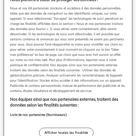
Nous et nos 68 partenaires stockons et accédons à des données personnelles,
telles que des données de navigation ou des identifiants uniques, sur votre
appareil. Si vous sélectionnez "J'accepte", les technologies de suivi prendront en
C'est de saison !
charge les finalités affichées dans la section « Nous et nos partenaires traitons
des données pour fournir ». Si vous retirez votre consentement, elles seront
désactivées. Si les technologies de suivi sont désactivées, il est possible que
2,6
(8)
certains contenus et annonces qui vous sont présentés ne soient pas pertinents
Brocoli bio
pour vous. Vous pouvez faire réapparaître ce menu pour modifier vos choix ou
pour retirer votre consentement à tout moment en cliquant sur le lien "Gérer
Ce Brocoli bio vous offre l'assurance d'un légume cultivé
mes préférences" en bas de page. Les choix que vous avez fait auront un effet
dans le respect des normes biologiques. Le principal
sur notre ou nos sites web. Pour plus d’informations, reportez-vous à notre
avantage est sa qualité simple et saine pour toutes vos
En savoir +
politique de confidentialité. Nos équipes ainsi que nos partenaires externes
recettes quotidiennes. Sa texture ferme se prête à une
traitent des données selon les finalités suivantes : Utiliser des données de
1 pièce
cuisson vapeur qui préserve sa couleur éclatante. Il est
géolocalisation précises. Analyser activement les caractéristiques de l’appareil
idéal pour accompagne
Vous voulez connaître le prix de ce produit ?
pour l’identification. Stocker et/ou accéder à des informations sur un appareil.
Publicités et contenu personnalisés, mesure de performance des publicités et du
contenu, études d’audience et développement de services.
Afficher le prix
Nos équipes ainsi que nos partenaires externes, traitent des
données selon les finalités suivantes :
Liste de nos partenaires (fournisseurs)
Eurofeuille - Bio européen
Afficher toutes les finalités