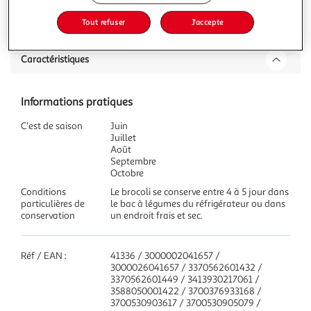
Description
Tout refuser
J'accepte
Caractéristiques
Informations pratiques
C'est de saison
Juin
Juillet
Août
Septembre
Octobre
Conditions
Le brocoli se conserve entre 4 à 5 jour dans
particulières de
le bac à légumes du réfrigérateur ou dans
conservation
un endroit frais et sec.
Réf / EAN :
41336 / 3000002041657 /
3000026041657 / 3370562601432 /
3370562601449 / 3413930217061 /
3588050001422 / 3700376933168 /
3700530903617 / 3700530905079 /