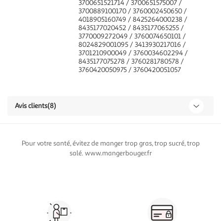
3700651521714 / 3700651575007 /
3700889100170 / 3760002450650 /
4018905160749 / 8425264000238 /
8435177020452 / 8435177065255 /
3770009272049 / 3760074650101 /
8024829001095 / 3413930217016 /
3701210900049 / 3760034602294 /
8435177075278 / 3760281780578 /
3760420050975 / 3760420051057
Avis clients
(8)
Pour votre santé, évitez de manger trop gras, trop sucré, trop
salé. www.mangerbouger.fr