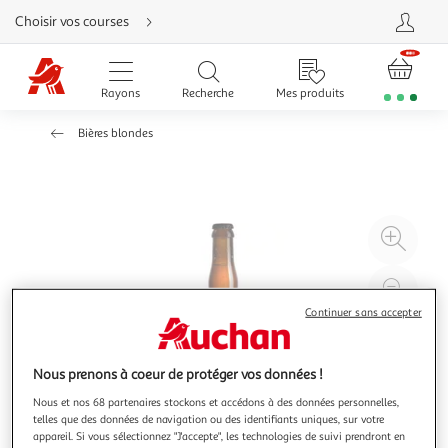
Aller
Choisir vos courses
directement
au
contenu
Aller
directement
Rayons
Recherche
Mes produits
à
la
recherche
Bières blondes
Aller
directement
à
la
navigation
Aller
directement
à
Agr
la
rubrique
l'il
besoin
d'aide
à
Réd
20
l'il
Continuer sans accepter
à
Par
100
le
Nous prenons à coeur de protéger vos données !
%
pro
Nous et nos 68 partenaires stockons et accédons à des données personnelles,
telles que des données de navigation ou des identifiants uniques, sur votre
appareil. Si vous sélectionnez "J'accepte", les technologies de suivi prendront en