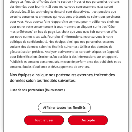
charge les finalités affichées dans la section « Nous et nos partenaires traitons
des données pour fournir ». Si vous retirez votre consentement, elles seront
désactivées. Si les technologies de suivi sont désactivées, il est possible que
certains contenus et annonces qui vous sont présentés ne soient pas pertinents
pour vous. Vous pouvez faire réapparaître ce menu pour modifier vos choix ou
pour retirer votre consentement à tout moment en cliquant sur le lien "Gérer
BRASSEURS SAVOYARDS
mes préférences" en bas de page. Les choix que vous avez fait auront un effet
Bière blonde bio 5% bouteille
sur notre ou nos sites web. Pour plus d’informations, reportez-vous à notre
À la fois douce et subtile, la Brasseurs Savoyards Blonde
politique de confidentialité. Nos équipes ainsi que nos partenaires externes
traitent des données selon les finalités suivantes : Utiliser des données de
offre un reflet d’or, un goût authentique de malts et de
géolocalisation précises. Analyser activement les caractéristiques de l’appareil
houblons, sous une couronne de mousse fine et crémeuse.
En savoir +
pour l’identification. Stocker et/ou accéder à des informations sur un appareil.
Ces saveurs de malts et sa légère amertume font de la
75cl
Publicités et contenu personnalisés, mesure de performance des publicités et du
Brasseurs Savoyards Blonde une bière agréable et fruitée.
contenu, études d’audience et développement de services.
La recette ancest
Vous voulez connaître le prix de ce produit ?
Nos équipes ainsi que nos partenaires externes, traitent des
données selon les finalités suivantes :
Afficher le prix
Liste de nos partenaires (fournisseurs)
Afficher toutes les finalités
Eurofeuille - Bio européen
Interdit femme enceinte
Tout refuser
J'accepte