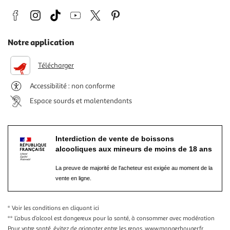
Notre application
Télécharger
Accessibilité : non conforme
Espace sourds et malentendants
Interdiction de vente de boissons
alcooliques aux mineurs de moins de 18 ans
La preuve de majorité de l'acheteur est exigée au moment de la
vente en ligne.
* Voir les conditions
en cliquant ici
** L’abus d’alcool est dangereux pour la santé, à consommer avec modération
Pour votre santé, évitez de grignoter entre les repas.
www.mangerbouger.fr