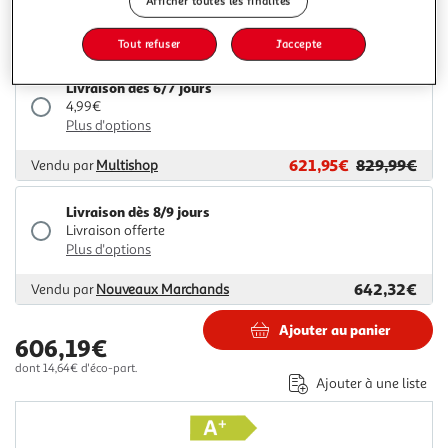
Plus d'options
Afficher toutes les finalités
607,19€
Vendu par
GpasPlus
Tout refuser
J'accepte
Livraison dès 6/7 jours
4,99€
Plus d'options
621,95€
829,99€
Vendu par
Multishop
Livraison dès 8/9 jours
Livraison offerte
Plus d'options
642,32€
Vendu par
Nouveaux Marchands
Ajouter au panier
606,19€
dont 14,64€ d'éco-part.
Ajouter à une liste