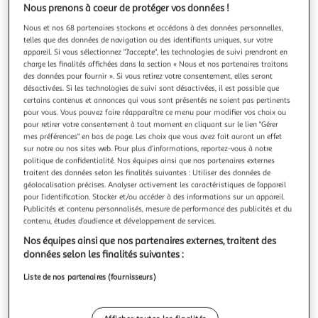
Illustration
Illustration
Nous prenons à coeur de protéger vos données !
précédente
suivante
Nous et nos 68 partenaires stockons et accédons à des données personnelles,
telles que des données de navigation ou des identifiants uniques, sur votre
appareil. Si vous sélectionnez "J'accepte", les technologies de suivi prendront en
charge les finalités affichées dans la section « Nous et nos partenaires traitons
5.0
(3)
des données pour fournir ». Si vous retirez votre consentement, elles seront
BOSCH
désactivées. Si les technologies de suivi sont désactivées, il est possible que
certains contenus et annonces qui vous sont présentés ne soient pas pertinents
Four intégrable multifonction 71l 60cm pyrolyse blanc
pour vous. Vous pouvez faire réapparaître ce menu pour modifier vos choix ou
- hba572bw3f
pour retirer votre consentement à tout moment en cliquant sur le lien "Gérer
Bosch HBA572BW3F Le four intégrable série 4
mes préférences" en bas de page. Les choix que vous avez fait auront un effet
HBA572BW3F de Bosch associé à la plaque chauffante Air
sur notre ou nos sites web. Pour plus d’informations, reportez-vous à notre
politique de confidentialité. Nos équipes ainsi que nos partenaires externes
Fry permet de réaliser des fritures avec peu huile.De plus,
En savoir +
traitent des données selon les finalités suivantes : Utiliser des données de
cet électroménager de 71 litres dispose également de 7
Vendu par
Icoza
géolocalisation précises. Analyser activement les caractéristiques de l’appareil
autres modes de cuisson : Hotair 3D, convection naturelle,
pour l’identification. Stocker et/ou accéder à des informations sur un appareil.
gril air pulsé, position pi
Livraison dès 1/2 semaines
Publicités et contenu personnalisés, mesure de performance des publicités et du
Retrait offert dès 35€
contenu, études d’audience et développement de services.
Plus d'options
Nos équipes ainsi que nos partenaires externes, traitent des
données selon les finalités suivantes :
606,19€
Vendu par
Icoza
Liste de nos partenaires (fournisseurs)
Livraison dès 1/2 semaines
Livraison offerte