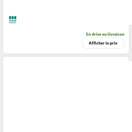
En drive ou livraison
Afficher le prix
TEISSEIRE
Boisson Fruit shoot au jus de fruits
multivitaminé bouteilles
12x20cl