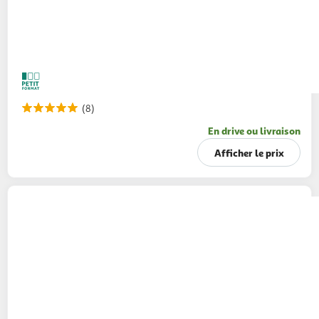
(8)
En drive ou livraison
Afficher le prix
AUCHAN
Boisson aux fruits goût multifruits
2l