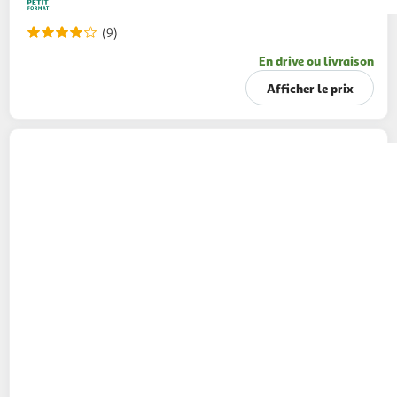
(9)
En drive ou livraison
Afficher le prix
AUCHAN
Boisson aux jus de fruits goût
multifruits poches
10x20cl