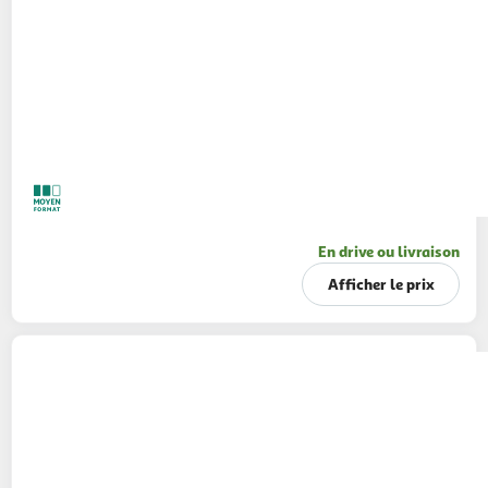
En drive ou livraison
Afficher le prix
CAPRI-SUN
Boisson au jus de fruits
multivitamines
40x20cl