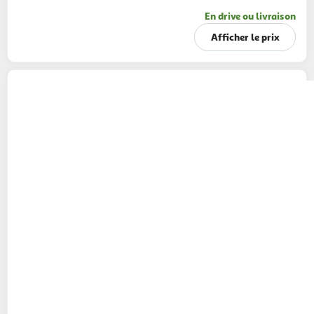
En drive ou livraison
Afficher le prix
CAPRI-SUN
Boisson au jus de fruits
multivitaminé Monster Alarm poches
40x200ml