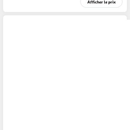
Afficher le prix
PAMPERS
Baby-Dry pants couches-culottes
taille 3 (6-11kg)
104 couches