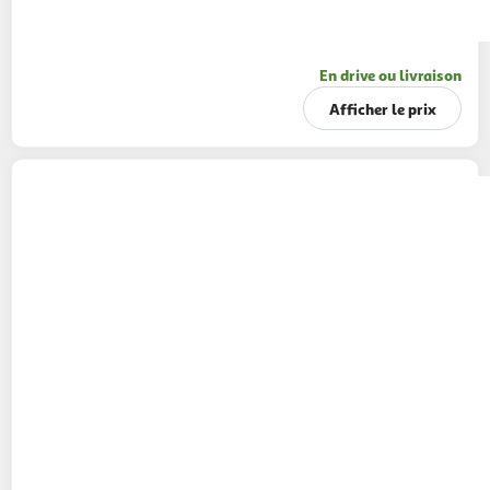
En drive ou livraison
Afficher le prix
PAMPERS
Baby-dry Couches-culottes taille 3
(6-11kg)
94 couches