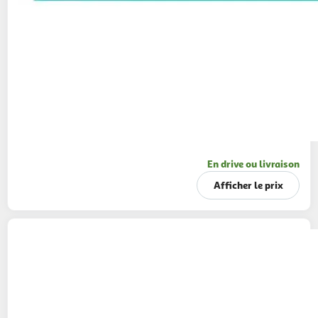
En drive ou livraison
Afficher le prix
PAMPERS
Baby-dry pants couches-culottes
taille 3 (6-11kg)
44 couches