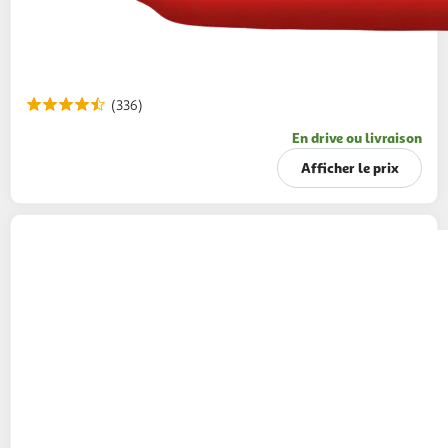
(336)
En drive ou livraison
Afficher le prix
PAMPERS
Baby-dry pants culottes taille 3 (6-
11kg)
92 couches