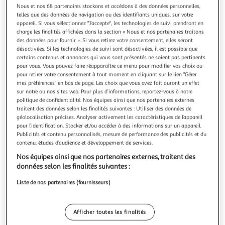
Illustration
Illustration
Nous et nos 68 partenaires stockons et accédons à des données personnelles,
précédente
suivante
telles que des données de navigation ou des identifiants uniques, sur votre
appareil. Si vous sélectionnez "J'accepte", les technologies de suivi prendront en
charge les finalités affichées dans la section « Nous et nos partenaires traitons
C'est de saison !
des données pour fournir ». Si vous retirez votre consentement, elles seront
désactivées. Si les technologies de suivi sont désactivées, il est possible que
certains contenus et annonces qui vous sont présentés ne soient pas pertinents
3,6
(24)
pour vous. Vous pouvez faire réapparaître ce menu pour modifier vos choix ou
AUCHAN
pour retirer votre consentement à tout moment en cliquant sur le lien "Gérer
mes préférences" en bas de page. Les choix que vous avez fait auront un effet
CULTIVONS LE BON Tomates cerises rondes en
sur notre ou nos sites web. Pour plus d’informations, reportez-vous à notre
grappes
politique de confidentialité. Nos équipes ainsi que nos partenaires externes
Ces Tomates cerises rondes en grappes sont le choix parfait
traitent des données selon les finalités suivantes : Utiliser des données de
pour une saveur sucrée et une chair parfaitement juteuse.
géolocalisation précises. Analyser activement les caractéristiques de l’appareil
Leur présentation en grappes garantit une fraîcheur
pour l’identification. Stocker et/ou accéder à des informations sur un appareil.
En savoir +
Publicités et contenu personnalisés, mesure de performance des publicités et du
maximale, un atout idéal pour vos apéritifs ou en
300g
contenu, études d’audience et développement de services.
accompagnement. Ce format est pratique pour une
dégustation rapide. Profitez de
Vous voulez connaître le prix de ce produit ?
Nos équipes ainsi que nos partenaires externes, traitent des
données selon les finalités suivantes :
Afficher le prix
Liste de nos partenaires (fournisseurs)
Afficher toutes les finalités