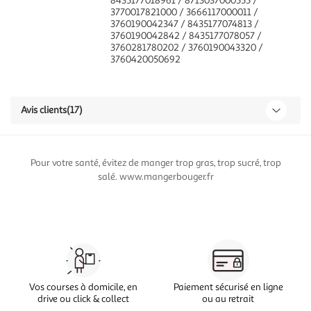
8435177018961 / 8713037000555 /
3770017821000 / 3666117000011 /
3760190042347 / 8435177074813 /
3760190042842 / 8435177078057 /
3760281780202 / 3760190043320 /
3760420050692
Avis clients
(17)
Pour votre santé, évitez de manger trop gras, trop sucré, trop
salé. www.mangerbouger.fr
Vos courses à domicile, en
Paiement sécurisé en ligne
drive ou click & collect
ou au retrait