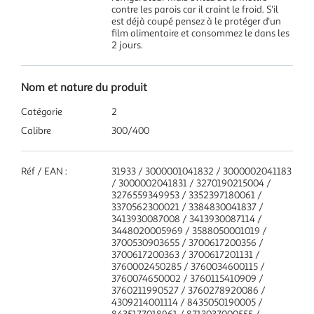
contre les parois car il craint le froid. S'il
est déjà coupé pensez à le protéger d'un
film alimentaire et consommez le dans les
2 jours.
Nom et nature du produit
Catégorie
2
Calibre
300/400
Réf / EAN :
31933 / 3000001041832 / 3000002041183
/ 3000002041831 / 3270190215004 /
3276559349953 / 3352397180061 /
3370562300021 / 3384830041837 /
3413930087008 / 3413930087114 /
3448020005969 / 3588050001019 /
3700530903655 / 3700617200356 /
3700617200363 / 3700617201131 /
3760002450285 / 3760034600115 /
3760074650002 / 3760115410909 /
3760211990527 / 3760278920086 /
4309214001114 / 8435050190005 /