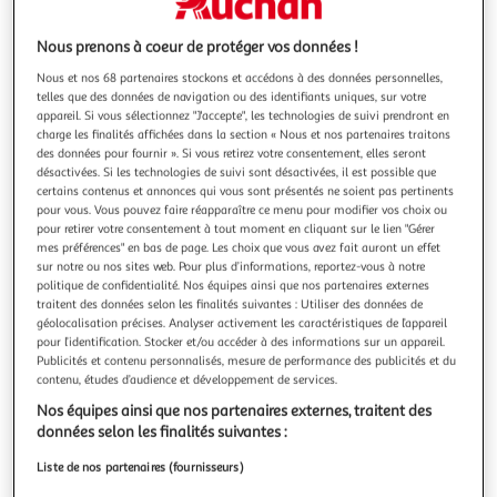
Nous prenons à coeur de protéger vos données !
Nous et nos 68 partenaires stockons et accédons à des données personnelles,
C'est de saison !
telles que des données de navigation ou des identifiants uniques, sur votre
appareil. Si vous sélectionnez "J'accepte", les technologies de suivi prendront en
1,8
(17)
charge les finalités affichées dans la section « Nous et nos partenaires traitons
des données pour fournir ». Si vous retirez votre consentement, elles seront
AUCHAN BIO
désactivées. Si les technologies de suivi sont désactivées, il est possible que
Concombre
certains contenus et annonces qui vous sont présentés ne soient pas pertinents
Ce Concombre bio vous assure une qualité de fraîcheur
pour vous. Vous pouvez faire réapparaître ce menu pour modifier vos choix ou
pour retirer votre consentement à tout moment en cliquant sur le lien "Gérer
cultivée avec soin, idéale pour vos salades estivales. Sa
mes préférences" en bas de page. Les choix que vous avez fait auront un effet
certification biologique garantit un légume croquant et
En savoir +
sur notre ou nos sites web. Pour plus d’informations, reportez-vous à notre
désaltérant. Utilisez le concombre coupé en fines rondelles
1 pièce
politique de confidentialité. Nos équipes ainsi que nos partenaires externes
dans une eau aromatisée ou en bâtonnets pour
traitent des données selon les finalités suivantes : Utiliser des données de
accompagner vos sauces apér
Vous voulez connaître le prix de ce produit ?
géolocalisation précises. Analyser activement les caractéristiques de l’appareil
pour l’identification. Stocker et/ou accéder à des informations sur un appareil.
Publicités et contenu personnalisés, mesure de performance des publicités et du
Afficher le prix
contenu, études d’audience et développement de services.
Nos équipes ainsi que nos partenaires externes, traitent des
données selon les finalités suivantes :
Liste de nos partenaires (fournisseurs)
Eurofeuille - Bio européen