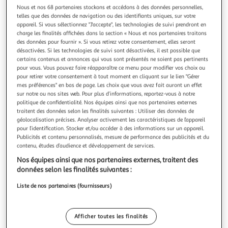
Illustration
Illustration
Nous et nos 68 partenaires stockons et accédons à des données personnelles,
précédente
suivante
telles que des données de navigation ou des identifiants uniques, sur votre
appareil. Si vous sélectionnez "J'accepte", les technologies de suivi prendront en
charge les finalités affichées dans la section « Nous et nos partenaires traitons
des données pour fournir ». Si vous retirez votre consentement, elles seront
ATMOSPHERA
désactivées. Si les technologies de suivi sont désactivées, il est possible que
certains contenus et annonces qui vous sont présentés ne soient pas pertinents
Set de table en jute ajouré 38cm naturel
pour vous. Vous pouvez faire réapparaître ce menu pour modifier vos choix ou
Informations Techniques : Dimensions : D. 38 x H. 0,5 cm
pour retirer votre consentement à tout moment en cliquant sur le lien "Gérer
Matières : Jute & Polyester Spécificités : Design & Pratique
mes préférences" en bas de page. Les choix que vous avez fait auront un effet
Set de Table Déco Poids : 0,28 kg Couleur : Naturel
En savoir +
sur notre ou nos sites web. Pour plus d’informations, reportez-vous à notre
Vendu par
Paris Prix
politique de confidentialité. Nos équipes ainsi que nos partenaires externes
traitent des données selon les finalités suivantes : Utiliser des données de
géolocalisation précises. Analyser activement les caractéristiques de l’appareil
Livr. ou retrait dès 3/4 jours
pour l’identification. Stocker et/ou accéder à des informations sur un appareil.
A partir de 7,99€
Publicités et contenu personnalisés, mesure de performance des publicités et du
Plus d'options
contenu, études d’audience et développement de services.
Nos équipes ainsi que nos partenaires externes, traitent des
6,99€
8,99€
Vendu par
Paris Prix
données selon les finalités suivantes :
Livraison dès 1/2 semaines
Liste de nos partenaires (fournisseurs)
4,99€
Plus d'options
Afficher toutes les finalités
18,09€
Vendu par
Multishop