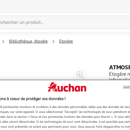
Bibliothèque, étagère
Etagère
ATMOS
Agrandir
Etagère m
Informatio
l'illustration
Matières :
à
Réduire
Cont
4,675 kg C
En savoir 
200%
l'illustration
ns à coeur de protéger vos données !
à
Partager
8 partenaires stockons et accédons à des données personnelles, telles que des données de nav
100
le
niques, sur votre appareil. Si vous sélectionnez "J'accepte", les technologies de suivi prendront e
%
produit
chées dans la section « Nous et nos partenaires traitons des données pour fournir ». Si vous retir
 elles seront désactivées. Si les technologies de suivi sont désactivées, il est possible que cer
vous sont présentés ne soient pas pertinents pour vous. Vous pouvez faire réapparaître ce me