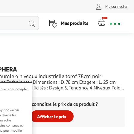
Me connecter
Lancer
Mes produits
la
recherche
PHERA
urale 4 niveaux industrielle torof 78cm noir
ns Techniques : Dimensions : D. 78 cm Etagère : L. 25 cm
 MDF & Fer Spécificités : Design & Tendance 4 Niveaux Poids :
inuer sans accepter
ouleur : Noir
+
Vous voulez connaître le prix de ce produit ?
igation ou des
n charge les
Afficher le prix
ez votre
tains contenus et
nu pour modifier