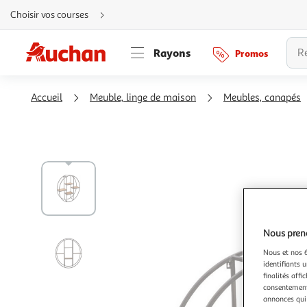
Aller
Choisir vos courses
directement
au
contenu
Aller
Rayons
Promos
directement
à
la
recherche
Aller
Accueil
Meuble, linge de maison
Meubles, canapés
directement
à
la
navigation
Aller
directement
à
la
rubrique
besoin
d'aide
Nous preno
Nous et nos 6
identifiants u
finalités affi
consentement,
annonces qui 