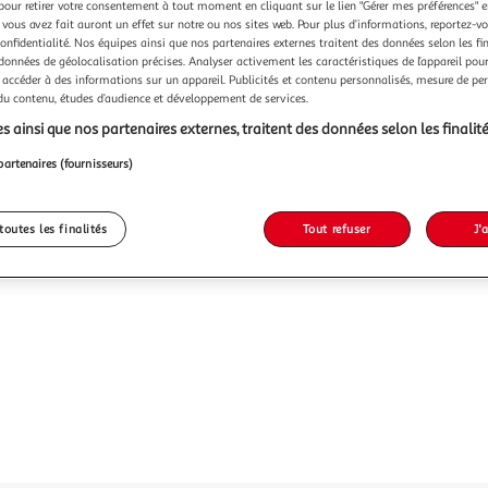
pour retirer votre consentement à tout moment en cliquant sur le lien "Gérer mes préférences" 
 vous avez fait auront un effet sur notre ou nos sites web. Pour plus d’informations, reportez-v
confidentialité. Nos équipes ainsi que nos partenaires externes traitent des données selon les fi
 données de géolocalisation précises. Analyser activement les caractéristiques de l’appareil pour 
 accéder à des informations sur un appareil. Publicités et contenu personnalisés, mesure de p
 du contenu, études d’audience et développement de services.
s ainsi que nos partenaires externes, traitent des données selon les finalité
partenaires (fournisseurs)
toutes les finalités
Tout refuser
J'