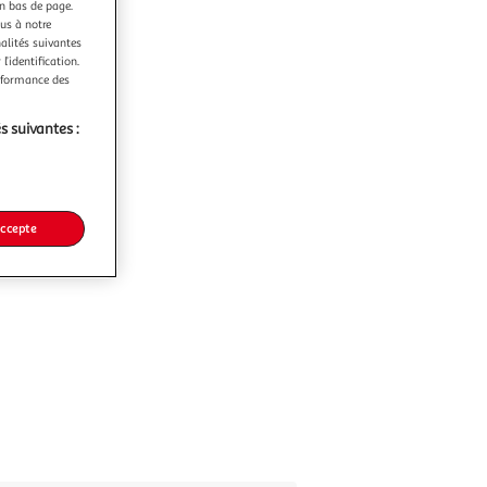
en bas de page.
ous à notre
nalités suivantes
l’identification.
erformance des
s suivantes :
accepte