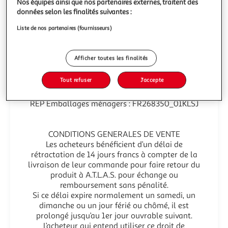
Nos équipes ainsi que nos partenaires externes, traitent des
données selon les finalités suivantes :
Conditions de retour
Liste de nos partenaires (fournisseurs)
A.T.L.A.S. (AGENCE TOUS LOISIRS ET ACTIVITES
Afficher toutes les finalités
SPORTIVES)
Tout refuser
J'accepte
IDU Ecologic : FR268350_13TRUB
IDU Ecomaison: FR268350_12UFDM
REP Emballages ménagers : FR268350_01KLSJ
CONDITIONS GENERALES DE VENTE
Les acheteurs bénéficient d’un délai de
rétractation de 14 jours francs à compter de la
livraison de leur commande pour faire retour du
produit à A.T.L.A.S. pour échange ou
remboursement sans pénalité.
Si ce délai expire normalement un samedi, un
dimanche ou un jour férié ou chômé, il est
prolongé jusqu’au 1er jour ouvrable suivant.
L’acheteur qui entend utiliser ce droit de