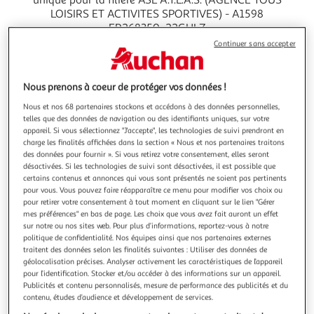
LOISIRS ET ACTIVITES SPORTIVES) - A1598
FR268350_22GHLZ
Continuer sans accepter
Contactez le vendeur
Télécharger le bon de retour
Nous prenons à coeur de protéger vos données !
Voir les Conditions générales de vente du vendeur
Nous et nos 68 partenaires stockons et accédons à des données personnelles,
telles que des données de navigation ou des identifiants uniques, sur votre
appareil. Si vous sélectionnez "J'accepte", les technologies de suivi prendront en
Nom commercial
charge les finalités affichées dans la section « Nous et nos partenaires traitons
des données pour fournir ». Si vous retirez votre consentement, elles seront
A.T.L.A.S. SARL
désactivées. Si les technologies de suivi sont désactivées, il est possible que
certains contenus et annonces qui vous sont présentés ne soient pas pertinents
N° TVA
pour vous. Vous pouvez faire réapparaître ce menu pour modifier vos choix ou
pour retirer votre consentement à tout moment en cliquant sur le lien "Gérer
FR84501113955
mes préférences" en bas de page. Les choix que vous avez fait auront un effet
Contact
sur notre ou nos sites web. Pour plus d’informations, reportez-vous à notre
politique de confidentialité. Nos équipes ainsi que nos partenaires externes
sav@atlas-distri.com
traitent des données selon les finalités suivantes : Utiliser des données de
géolocalisation précises. Analyser activement les caractéristiques de l’appareil
Adresse Commerciale
pour l’identification. Stocker et/ou accéder à des informations sur un appareil.
Publicités et contenu personnalisés, mesure de performance des publicités et du
29/31 Rue de Lagny ZI Le Pin - BAT D1 77181 LE
contenu, études d’audience et développement de services.
PIN FRA