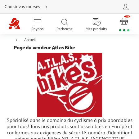
Aller
Choisir vos courses
directement
au
contenu
Aller
directement
Rayons
Recherche
Mes produits
à
la
recherche
Accueil
Aller
directement
Page du vendeur Atlas Bike
à
la
navigation
Aller
directement
à
la
rubrique
besoin
d'aide
Spécialisé dans le domaine du cyclisme à prix abordables
pour tous! Tous nos produits sont assemblés en Europe et
conformes aux exigences de sécurité. numéro d’identifiant
unique pour la filière ASL A.T.L.A.S. (AGENCE TOUS