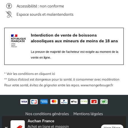
Accessibilité : non conforme
Espace sourds et malentendants
Interdiction de vente de boissons
alcooliques aux mineurs de moins de 18 ans
La preuve de majorité de l'acheteur est exigée au moment de la
vente en ligne.
* Voir les conditions
en cliquant ici
** L’abus d’alcool est dangereux pour la santé, à consommer avec modération
Pour votre santé, évitez de grignoter entre les repas.
www.mangerbouger.fr
Nos conditions générales
Mentions légales
Conditions des offres et promotions
Gérer mes préférences
Auchan France
Politique de confidentialité
Informations légales marketplace
Achat en ligne et magasin