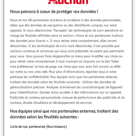
Illustration
Illustration
précédente
suivante
Nous prenons à coeur de protéger vos données !
Nous et nos 68 partenaires stockons et accédons à des données personnelles,
telles que des données de navigation ou des identifiants uniques, sur votre
4.9
(7)
appareil. Si vous sélectionnez "J'accepte", les technologies de suivi prendront en
charge les finalités affichées dans la section « Nous et nos partenaires traitons
ASUS
des données pour fournir ». Si vous retirez votre consentement, elles seront
Ecran pc gamer rog swift 32 4k 240hz oled hdr10+
désactivées. Si les technologies de suivi sont désactivées, il est possible que
hdmi 2.1 g-sync
certains contenus et annonces qui vous sont présentés ne soient pas pertinents
pour vous. Vous pouvez faire réapparaître ce menu pour modifier vos choix ou
La durée de garantie est de 2 ans. Ecran Taille 32 (80 cm)
pour retirer votre consentement à tout moment en cliquant sur le lien "Gérer
Design écran plat Résolution 3840 x 2160 pixels Le saviez
mes préférences" en bas de page. Les choix que vous avez fait auront un effet
vous ? Les pixels conditionnent la qualité d'image. Plus il y
En savoir +
sur notre ou nos sites web. Pour plus d’informations, reportez-vous à notre
a de pixels, plus l'image est riche en détails et réalisme
Vendu par
Boulanger
politique de confidentialité. Nos équipes ainsi que nos partenaires externes
Définition 4K : Affiche une image finemen
traitent des données selon les finalités suivantes : Utiliser des données de
Livraison dès 2/3 jours
géolocalisation précises. Analyser activement les caractéristiques de l’appareil
pour l’identification. Stocker et/ou accéder à des informations sur un appareil.
Retrait offert dès 35€
Publicités et contenu personnalisés, mesure de performance des publicités et du
Plus d'options
contenu, études d’audience et développement de services.
882,99€
Vendu par
Boulanger
Nos équipes ainsi que nos partenaires externes, traitent des
données selon les finalités suivantes :
Livraison dès 5/6 jours
Liste de nos partenaires (fournisseurs)
4,99€