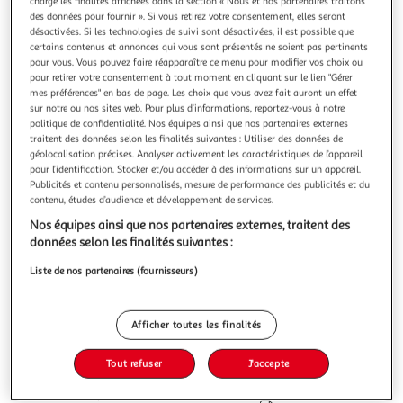
Illustration
Illustration
charge les finalités affichées dans la section « Nous et nos partenaires traitons
des données pour fournir ». Si vous retirez votre consentement, elles seront
précédente
suivante
désactivées. Si les technologies de suivi sont désactivées, il est possible que
certains contenus et annonces qui vous sont présentés ne soient pas pertinents
pour vous. Vous pouvez faire réapparaître ce menu pour modifier vos choix ou
pour retirer votre consentement à tout moment en cliquant sur le lien "Gérer
APPLE
mes préférences" en bas de page. Les choix que vous avez fait auront un effet
Ordinateur apple 24 ecran retina 4,5k puce m4 cpu 10
sur notre ou nos sites web. Pour plus d’informations, reportez-vous à notre
politique de confidentialité. Nos équipes ainsi que nos partenaires externes
/ gpu 10 coeurs mémoire ram 16go stockage 512go
traitent des données selon les finalités suivantes : Utiliser des données de
ssd bleu
géolocalisation précises. Analyser activement les caractéristiques de l’appareil
La durée de garantie est de 2 ans. Bien choisir Date de
pour l’identification. Stocker et/ou accéder à des informations sur un appareil.
sortie 2024 Ecran Taille de l'écran (diagonale, en pouces)
Publicités et contenu personnalisés, mesure de performance des publicités et du
24 soit 60,9 cm Type de résolution 4.5K Résolution 4480 x
En savoir +
contenu, études d’audience et développement de services.
2520 pixels Tactile non Type d'écran écran brillant pour des
Vendu par
Boulanger
Nos équipes ainsi que nos partenaires externes, traitent des
couleurs plus vives Anti-reflets n
données selon les finalités suivantes :
Livr. ou retrait dès 3/4 jours
Livraison et retrait offerts
Liste de nos partenaires (fournisseurs)
Plus d'options
2 219,00€
Vendu par
Boulanger
Afficher toutes les finalités
Ajouter au panier
Tout refuser
J'accepte
2 219,00€
dont 3,02€ d'éco-part.