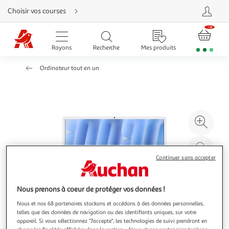
Aller
Choisir vos courses
directement
au
contenu
Aller
directement
Rayons
Recherche
Mes produits
à
la
recherche
Ordinateur tout en un
Aller
directement
à
la
navigation
Aller
directement
à
Agr
la
rubrique
l'il
besoin
d'aide
à
Réd
20
l'il
Continuer sans accepter
à
Par
100
le
Nous prenons à coeur de protéger vos données !
%
pro
Nous et nos 68 partenaires stockons et accédons à des données personnelles,
telles que des données de navigation ou des identifiants uniques, sur votre
appareil. Si vous sélectionnez "J'accepte", les technologies de suivi prendront en