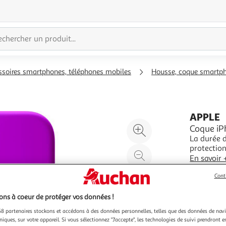
ssoires smartphones, téléphones mobiles
Housse, coque smartp
APPLE
Agrandir
Coque iPh
La durée de garanti
l'illustration
protection Coque Marque compatible A
à
Réduire
Modèle compati
En savoir 
200%
l'illustration
Vendu par
Cont
à
Partager
100
le
ns à coeur de protéger vos données !
%
produit
8 partenaires stockons et accédons à des données personnelles, telles que des données de nav
niques, sur votre appareil. Si vous sélectionnez "J'accepte", les technologies de suivi prendront e