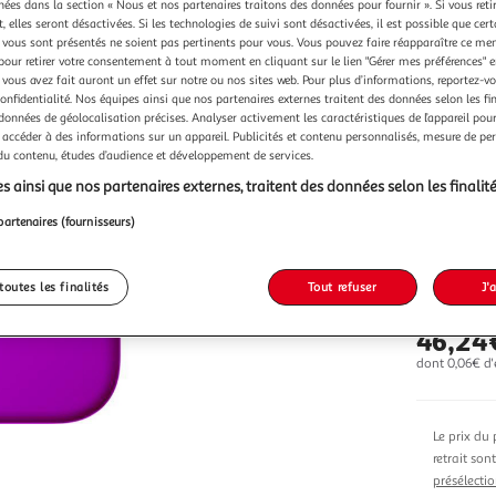
Vendu p
chées dans la section « Nous et nos partenaires traitons des données pour fournir ». Si vous retir
 elles seront désactivées. Si les technologies de suivi sont désactivées, il est possible que cer
vous sont présentés ne soient pas pertinents pour vous. Vous pouvez faire réapparaître ce me
pour retirer votre consentement à tout moment en cliquant sur le lien "Gérer mes préférences" 
 vous avez fait auront un effet sur notre ou nos sites web. Pour plus d’informations, reportez-v
confidentialité. Nos équipes ainsi que nos partenaires externes traitent des données selon les fi
 données de géolocalisation précises. Analyser activement les caractéristiques de l’appareil pour 
 accéder à des informations sur un appareil. Publicités et contenu personnalisés, mesure de p
Vendu p
 du contenu, études d’audience et développement de services.
s ainsi que nos partenaires externes, traitent des données selon les finalité
partenaires (fournisseurs)
Vendu p
toutes les finalités
Tout refuser
J'
46,24
dont 0,06€ d'
Le prix du 
retrait son
présélectio