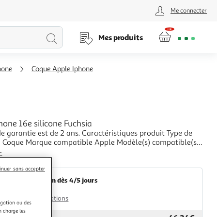
Me connecter
Lancer
Mes produits
la
hone
Coque Apple Iphone
recherche
one 16e silicone Fuchsia
e est de 2 ans. Caractéristiques produit Type de
pple Modèle(s) compatible(s)
ble_protection iPhone 16e Design Matière Silicone
+
Coloris extérieur Fuchsia Emplacement(s) carte(s) Non Fonction supp
2KINGS
inuer sans accepter
Livraison dès 4/5 jours
4,99€
Plus d'options
igation ou des
n charge les