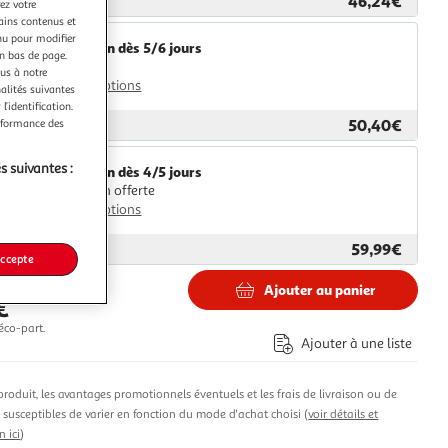
46,24€
ar
2KINGS
ez votre
tains contenus et
nu pour modifier
Livraison dès 5/6 jours
en bas de page.
4,99€
ous à notre
Plus d'options
nalités suivantes
l’identification.
50,40€
erformance des
ar
Multishop
s suivantes :
Livraison dès 4/5 jours
Livraison offerte
Plus d'options
59,99€
ar
Monsieur Plus
accepte
Ajouter au panier
€
éco-part.
Ajouter à une liste
produit, les avantages promotionnels éventuels et les frais de livraison ou de
t susceptibles de varier en fonction du mode d'achat choisi (
voir détails et
n ici
)