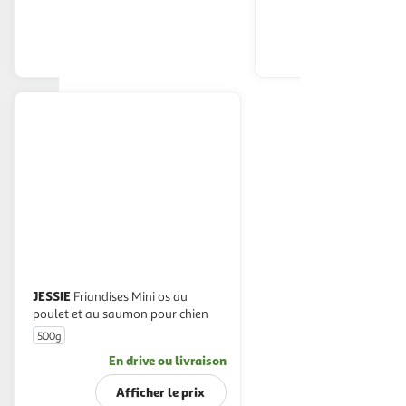
En drive ou livraison
En drive o
Afficher le prix
Afficher
JESSIE
Friandises Mini os au
poulet et au saumon pour chien
500g
En drive ou livraison
Afficher le prix