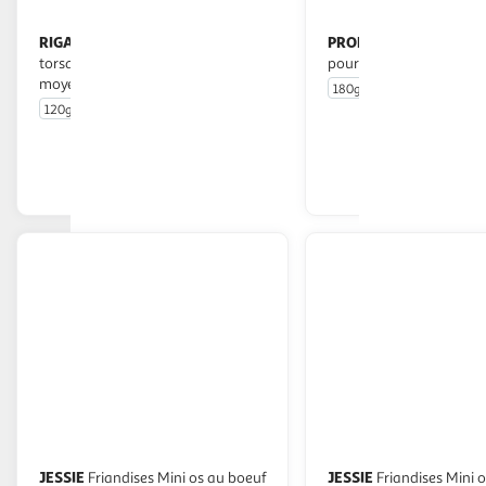
RIGA
PROMO DOG
Mach'os pure Bâtonnets
Os pressé à mâcher
torsade 100% bœuf pour petits et
pour chien
moyens chiens
180g
120g
10 pièces
En drive ou livraison
En drive o
Afficher le prix
Afficher
JESSIE
JESSIE
Friandises Mini os au boeuf
Friandises Mini os à la