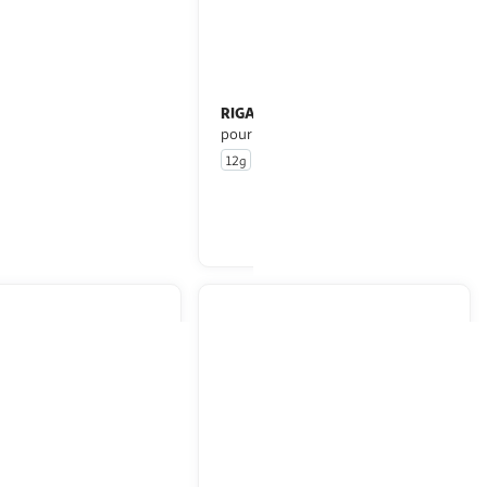
RIGA
Fing'os au bœuf & fromage
n
pour chien
12g
1 pièce
En drive ou livraison
En drive ou livraison
Afficher le prix
Afficher le prix