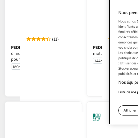
Nous preno
Nous et nos 6
identifiants u
finalités affi
consentement,
(11)
(1
annonces qui 
PEDIGREE
PEDIGREE
Friandises Jumbone os
Schmackos friandises
vos choix ou 
Les choix que
à mâcher saveurs boeuf et volaille
multi pour chien
politique de 
pour moyen chien
144g
20 pièces
: Utiliser des
180g
2 os
Stocker et/ou
publicités et
En drive ou livraison
En drive o
Nos équipe
Afficher le prix
Afficher
Liste de nos 
Afficher 