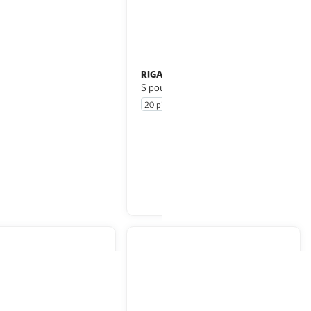
RIGA
Os à mâcher pour chien
Os pressé à la peau de boeuf
S pour petit chien
20 pièces
En drive ou livraison
En drive ou livraison
Afficher le prix
Afficher le prix