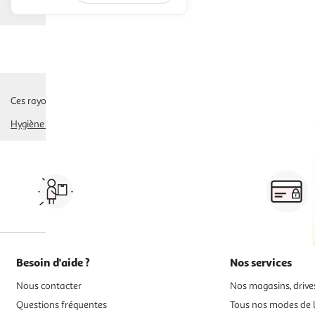
Ces rayons pourraient également vous intéresser :
Hygiène Dentaire
friandises
Vos courses à domicile, en
drive ou click & collect
Besoin d'aide ?
Nos services
Nous contacter
Nos magasins, drives
Questions fréquentes
Tous nos modes de l