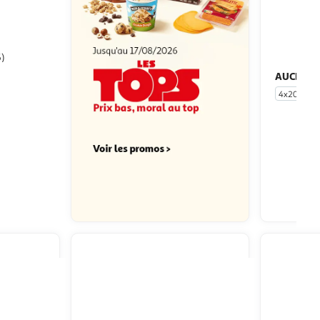
6)
AUCHAN
volaille
4x20g
u livraison
 le prix