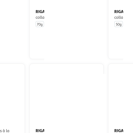
RIGA
RIGA
Jappy Friandises os en
Jappy Os à mâcher au
collagène au canard pour chien
collagène 
70g
50g
1 pi
u livraison
En drive ou livraison
 le prix
Afficher le prix
RIGA
RIGA
Fing'os dinde pour tous types
Fing