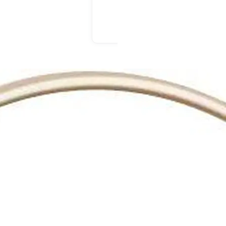
En drive ou livraison
En drive ou livraison
Afficher le prix
Afficher le prix