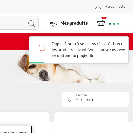
Me connecter
Lancer
Mes produits
la
Voir conditions
Oups... Nous n'avons pas réussi à charger
recherche
les produits suivant. Vous pouvez essayer
en utilisant la pagination.
Trier par
Appliquer
le
critère
de
tri.
Votre
page
inuer sans accepter