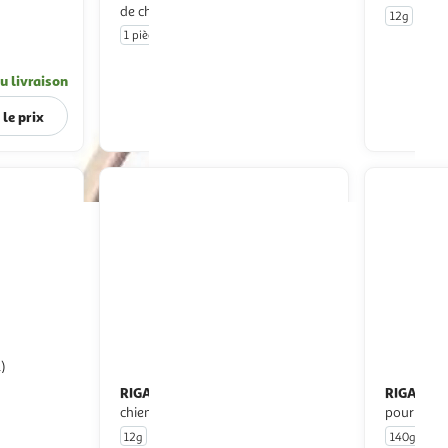
de chiens
12g
1 pi
1 pièce
u livraison
En drive ou livraison
 le prix
Afficher le prix
1)
RIGA
RIGA
Fing'os aux légumes pour
Friandise os à mâcher maxi
chien
pour chie
12g
1 pièce
140g
1 o