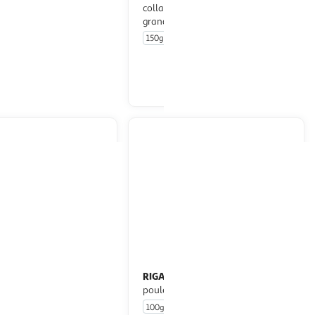
collagène au canard taille L pour
èce
grand chien
150g
En drive ou livraison
En drive ou livraison
Afficher le prix
Afficher le prix
RIGA
Chick'os sushi à mâcher au
n
poulet poisson pour chien
s
100g