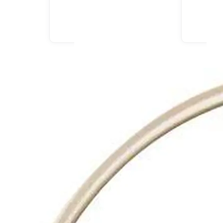
u livraison
En drive ou livraison
 le prix
Afficher le prix