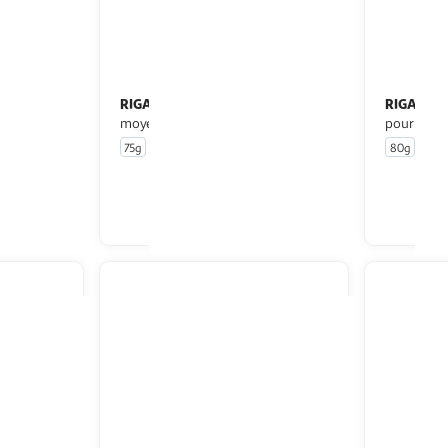
RIGA
RIGA
Chick'os riche en poulet pour
Duck'os filet riche en canard
moyen et grand chien
pour chie
75g
4 pièces
80g
u livraison
En drive ou livraison
 le prix
Afficher le prix