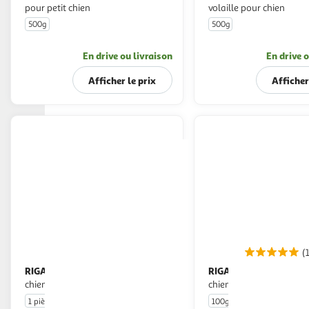
pour petit chien
volaille pour chien
500g
500g
En drive ou livraison
En drive o
Afficher le prix
Afficher
(
RIGA
RIGA
Jouet bamboo os boeuf pour
Chick'os riche en poulet pour
chien
chien
1 pièce
100g