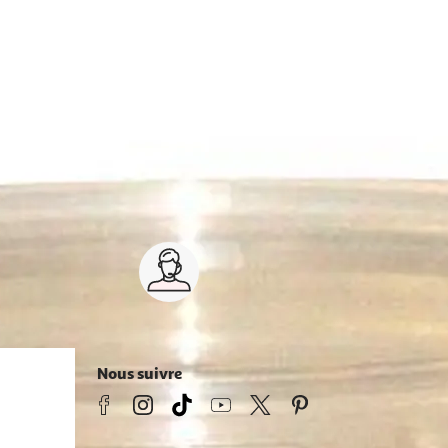
Service client 7j/7
0 jours
03 59 30 59 30
s
8h>21h, dimanche 8h30>13h
Nous suivre