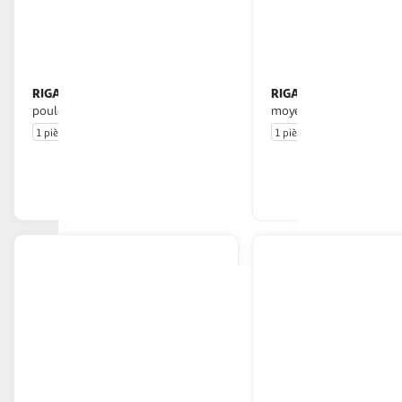
RIGA
RIGA
Jouet bamboo double os
Non'os Os de porc pour chien
poulet pour chien
moyen
1 pièce
1 pièce
En drive ou livraison
En drive o
Afficher le prix
Afficher