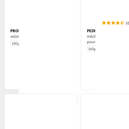
(
PROMO DOG
PEDIGREE
Os à macher avec
Jumbone Son os à
volaille pour chien
mâcher saveurs bœuf et 
pour petit chien
100g
160g
4 pièces
En drive ou livraison
En drive o
Afficher le prix
Afficher