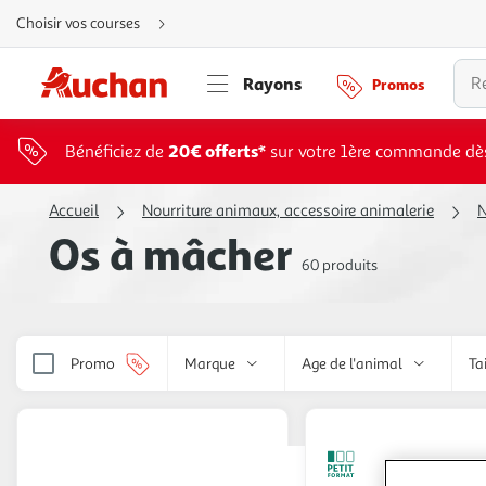
Aller
Choisir vos courses
directement
au
contenu
Aller
Rayons
Promos
directement
à
la
recherche
Aller
20€ offerts*
Bénéficiez de
sur votre 1ère commande dè
directement
à
la
navigation
Accueil
Nourriture animaux, accessoire animalerie
N
Aller
directement
Os à mâcher
à
la
60 produits
rubrique
besoin
d'aide
Promo
Marque
Age de l'animal
Ta