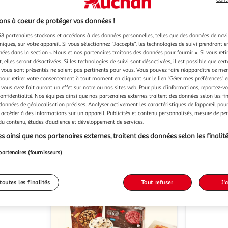
ns à coeur de protéger vos données !
8 partenaires stockons et accédons à des données personnelles, telles que des données de nav
niques, sur votre appareil. Si vous sélectionnez "J'accepte", les technologies de suivi prendront e
chées dans la section « Nous et nos partenaires traitons des données pour fournir ». Si vous retir
 elles seront désactivées. Si les technologies de suivi sont désactivées, il est possible que cer
3)
(1)
vous sont présentés ne soient pas pertinents pour vous. Vous pouvez faire réapparaître ce me
RIGA
PEDIGRE
Friandises chick'os big au
pour retirer votre consentement à tout moment en cliquant sur le lien "Gérer mes préférences" 
 vous avez fait auront un effet sur notre ou nos sites web. Pour plus d’informations, reportez-v
poulet pour grand chien
mix saveur
confidentialité. Nos équipes ainsi que nos partenaires externes traitent des données selon les fi
160g
3 sticks
144g
20 
 données de géolocalisation précises. Analyser activement les caractéristiques de l’appareil pour 
 accéder à des informations sur un appareil. Publicités et contenu personnalisés, mesure de p
 du contenu, études d’audience et développement de services.
u livraison
En drive ou livraison
s ainsi que nos partenaires externes, traitent des données selon les finalité
 le prix
Afficher le prix
partenaires (fournisseurs)
toutes les finalités
Tout refuser
J'