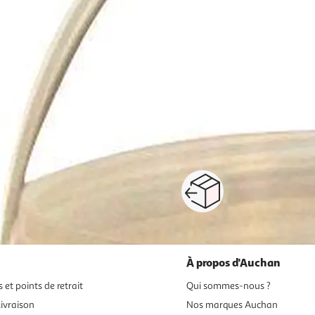
1
2
Suivante
Paiement sécurisé en ligne
Retour produits : 3
ou au retrait
pour changer d’avi
À propos d'Auchan
 et points de retrait
Qui sommes-nous ?
ivraison
Nos marques Auchan