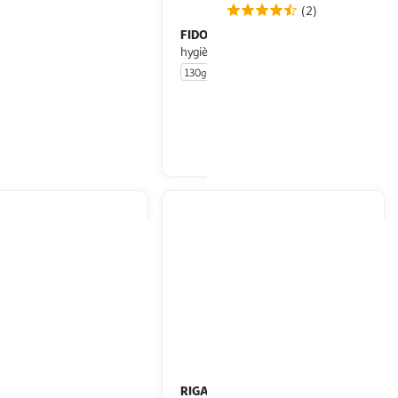
(2)
FIDO
Dental delicious Friandises
taille S
hygiène dentaire pour chien
èce
130g
En drive ou livraison
En drive ou livraison
Afficher le prix
Afficher le prix
RIGA
'os à l'agneau pour chien
Friandises os à mâcher en