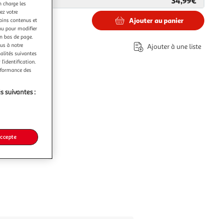
34,99€
ar
Boulanger
n charge les
ez votre
Ajouter au panier
tains contenus et
nu pour modifier
€
en bas de page.
ous à notre
Ajouter à une liste
nalités suivantes
l’identification.
erformance des
s suivantes :
accepte