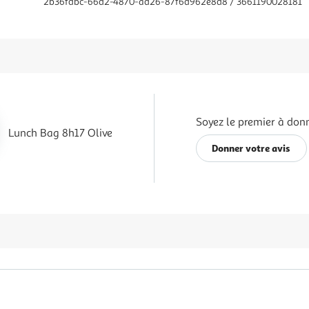
2b36fdbc-66d2-4870-ad26-87f6d962e8d8 / 3661190028181
Soyez le premier à donn
Lunch Bag 8h17 Olive
Donner votre avis