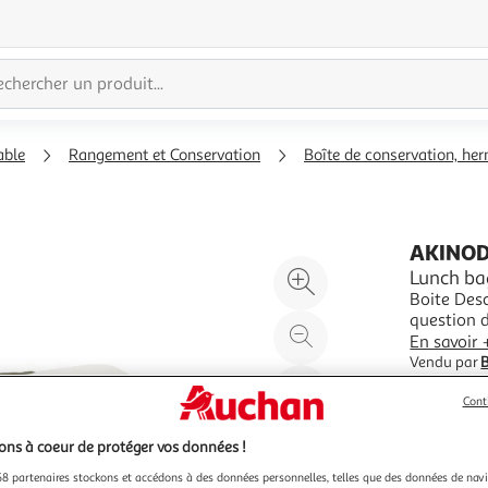
able
Rangement et Conservation
Boîte de conservation, he
AKINO
Agrandir
Lunch ba
Boite Descriptif Que l'on parte en pique-nique ou à son bureau, la
l'illustration
question d
à
Réduire
inévitabl
En savoir 
200%
l'illustration
convient à chacun. Coloris Vert Typ
Vendu par
pièces 1.0
à
Partager
Cont
100
le
%
produit
ns à coeur de protéger vos données !
8 partenaires stockons et accédons à des données personnelles, telles que des données de nav