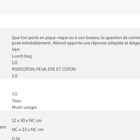
Que l'on parte en pique-nique ou à son bureau, la question de comme
pose inévitablement. Akinod apporte une réponse adaptée et élégan
Vert
Lunch bag
1.0
POLYCOTON, PEVA, EPE ET COTON
1.0
7.0
Tissu
Multi-usages
12 x 30 x NC cm
ent
NC x 22 x NC cm
0.26