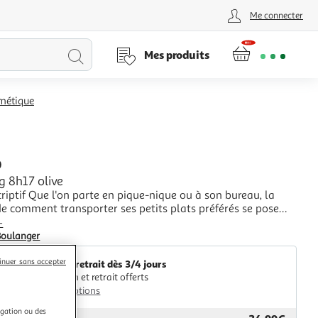
Me connecter
Lancer
Mes produits
la
rmétique
recherche
D
g 8h17 olive
e comment transporter ses petits plats préférés se pose
ement. Akinod apporte une réponse adaptée et élégante qui
+
e de produit Lunch bag Nombre de
Boulanger
inuer sans accepter
Livr. ou retrait dès 3/4 jours
Livraison et retrait offerts
Plus d'options
igation ou des