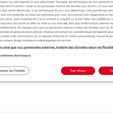
Vendu p
niques, sur votre appareil. Si vous sélectionnez "J'accepte", les technologies de suivi prendront e
chées dans la section « Nous et nos partenaires traitons des données pour fournir ». Si vous retir
 elles seront désactivées. Si les technologies de suivi sont désactivées, il est possible que cer
vous sont présentés ne soient pas pertinents pour vous. Vous pouvez faire réapparaître ce me
34,99
pour retirer votre consentement à tout moment en cliquant sur le lien "Gérer mes préférences" 
 vous avez fait auront un effet sur notre ou nos sites web. Pour plus d’informations, reportez-v
confidentialité. Nos équipes ainsi que nos partenaires externes traitent des données selon les fi
 données de géolocalisation précises. Analyser activement les caractéristiques de l’appareil pour 
 accéder à des informations sur un appareil. Publicités et contenu personnalisés, mesure de p
 du contenu, études d’audience et développement de services.
s ainsi que nos partenaires externes, traitent des données selon les finalité
partenaires (fournisseurs)
toutes les finalités
Tout refuser
J'