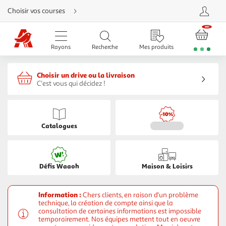
Aller
Choisir vos courses
directement
au
contenu
Aller
directement
Rayons
Recherche
Mes produits
à
la
recherche
Aller
Choisir un drive ou la livraison
directement
à
C'est vous qui décidez !
la
navigation
Aller
directement
à
la
Catalogues
rubrique
besoin
d'aide
Défis Waaoh
Maison & Loisirs
Information :
Chers clients, en raison d'un problème
technique, la création de compte ainsi que la
consultation de certaines informations est impossible
temporairement. Nos équipes mettent tout en oeuvre