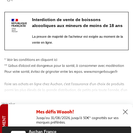
Interdiction de vente de boissons
alcooliques aux mineurs de moins de 18 ans
La preuve de majorité de l'acheteur est exigée au moment de la
vente en ligne.
* Voir les conditions
en cliquant ici
** L’abus d’alcool est dangereux pour la santé, à consommer avec modération
Pour votre santé, évitez de grignoter entre les repas.
www.mangerbouger.fr
Faire ses achats en ligne chez Auchan, c'est l'assurance d'un choix de produits
parmi les plus élevés de la grande distribution, de petits prix toute l'année, d'un
système de fidélité attractif et de services que seule une grande enseigne peut
vous offrir, comme de multiples façons de faire vos
courses
. Nous vous
Voir plus
proposons la livraison de vos courses du quotidien en
drive
,
à domicile
, ainsi
Mes défis Waaoh!
que dans nos
consignes
et en
click and collect
. Vos achats maison, jardin, high-
Jusqu'au 31/08/2026, jusqu'à 50€* cagnottés sur vos
EN CE MOMENT
tech et loisirs sont quant à eux livrables à domicile, en point relais, ou en
marques préférées.
magasin
.
Nos conditions générales
Mentions légales
Auchan France
Conditions des offres et promotions
Gérer mes préférences