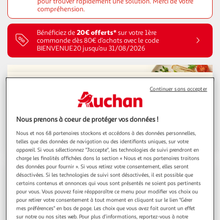
pour trouver rapidement une solution. Merci de votre
compréhension.
20€ offerts*
Bénéficiez de
sur votre 1ère
commande dès 80€ d’achats avec le code
BIENVENUE20 jusqu’au 31/08/2026
Continuer sans accepter
Jusqu'au 17/08/2026
Les Halles d'été
Nous prenons à coeur de protéger vos données !
Voir la sélection
Nous et nos 68 partenaires stockons et accédons à des données personnelles,
telles que des données de navigation ou des identifiants uniques, sur votre
appareil. Si vous sélectionnez "J'accepte", les technologies de suivi prendront en
charge les finalités affichées dans la section « Nous et nos partenaires traitons
des données pour fournir ». Si vous retirez votre consentement, elles seront
désactivées. Si les technologies de suivi sont désactivées, il est possible que
Jusqu'au 31/08/2026
certains contenus et annonces qui vous sont présentés ne soient pas pertinents
La rentrée à prix
pour vous. Vous pouvez faire réapparaître ce menu pour modifier vos choix ou
pour retirer votre consentement à tout moment en cliquant sur le lien "Gérer
K.O.
mes préférences" en bas de page. Les choix que vous avez fait auront un effet
sur notre ou nos sites web. Pour plus d’informations, reportez-vous à notre