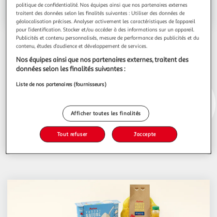
En profiter
politique de confidentialité. Nos équipes ainsi que nos partenaires externes
traitent des données selon les finalités suivantes : Utiliser des données de
géolocalisation précises. Analyser activement les caractéristiques de l’appareil
pour l’identification. Stocker et/ou accéder à des informations sur un appareil.
Publicités et contenu personnalisés, mesure de performance des publicités et du
contenu, études d’audience et développement de services.
En ce moment
Nos équipes ainsi que nos partenaires externes, traitent des
données selon les finalités suivantes :
Liste de nos partenaires (fournisseurs)
Afficher toutes les finalités
Tout refuser
J'accepte
Promos
Progamme de fidélité
Défis Waaoh!