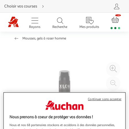
Aller
Choisir vos courses
directement
au
contenu
Aller
directement
Rayons
Recherche
Mes produits
à
la
recherche
Mousses, gels à raser homme
Aller
directement
à
la
navigation
Aller
directement
à
Agr
la
rubrique
l'il
besoin
d'aide
à
Réd
20
l'il
à
Par
Continuer sans accepter
100
le
%
pro
Nous prenons à coeur de protéger vos données !
Nous et nos 68 partenaires stockons et accédons à des données personnelles,