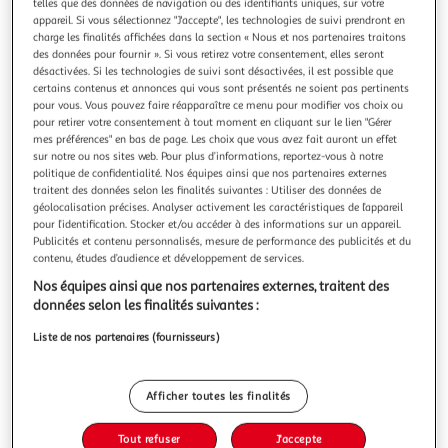
telles que des données de navigation ou des identifiants uniques, sur votre
appareil. Si vous sélectionnez "J'accepte", les technologies de suivi prendront en
charge les finalités affichées dans la section « Nous et nos partenaires traitons
des données pour fournir ». Si vous retirez votre consentement, elles seront
désactivées. Si les technologies de suivi sont désactivées, il est possible que
certains contenus et annonces qui vous sont présentés ne soient pas pertinents
XILON
pour vous. Vous pouvez faire réapparaître ce menu pour modifier vos choix ou
Mousse à raser peaux sensibles
pour retirer votre consentement à tout moment en cliquant sur le lien "Gérer
mes préférences" en bas de page. Les choix que vous avez fait auront un effet
La mousse à raser Xilon peaux sensibles a une formule
sur notre ou nos sites web. Pour plus d’informations, reportez-vous à notre
riche et onctueuse, conçue pour vous procurer un rasage
politique de confidentialité. Nos équipes ainsi que nos partenaires externes
efficace tout en douceur.
En savoir +
traitent des données selon les finalités suivantes : Utiliser des données de
300ml
géolocalisation précises. Analyser activement les caractéristiques de l’appareil
pour l’identification. Stocker et/ou accéder à des informations sur un appareil.
Vous voulez connaître le prix de ce produit ?
Publicités et contenu personnalisés, mesure de performance des publicités et du
contenu, études d’audience et développement de services.
Afficher le prix
Nos équipes ainsi que nos partenaires externes, traitent des
données selon les finalités suivantes :
Liste de nos partenaires (fournisseurs)
Description
Afficher toutes les finalités
Caractéristiques
Tout refuser
J'accepte