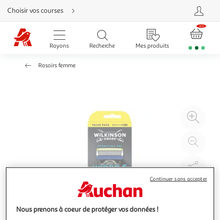
Aller
Choisir vos courses
directement
au
contenu
Aller
directement
Rayons
Recherche
Mes produits
à
la
recherche
Rasoirs femme
Aller
directement
à
la
navigation
Aller
directement
à
Agr
la
rubrique
l'il
besoin
d'aide
à
Réd
20
l'il
à
Par
100
le
Continuer sans accepter
%
pro
Nous prenons à coeur de protéger vos données !