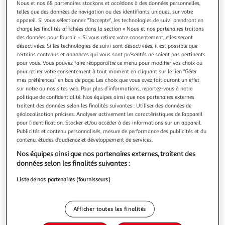
Nous et nos 68 partenaires stockons et accédons à des données personnelles,
telles que des données de navigation ou des identifiants uniques, sur votre
appareil. Si vous sélectionnez "J'accepte", les technologies de suivi prendront en
charge les finalités affichées dans la section « Nous et nos partenaires traitons
des données pour fournir ». Si vous retirez votre consentement, elles seront
désactivées. Si les technologies de suivi sont désactivées, il est possible que
4.5
(4)
certains contenus et annonces qui vous sont présentés ne soient pas pertinents
WILKINSON
pour vous. Vous pouvez faire réapparaître ce menu pour modifier vos choix ou
pour retirer votre consentement à tout moment en cliquant sur le lien "Gérer
Rasoir hydro5 skin protection sensitive avec recharges
mes préférences" en bas de page. Les choix que vous avez fait auront un effet
Faites l'expérience d'un rasage de près remarquable avec
sur notre ou nos sites web. Pour plus d’informations, reportez-vous à notre
les lames de rasoir Hydro 5 Sensitive de Wilkinson Sword.
politique de confidentialité. Nos équipes ainsi que nos partenaires externes
Dotées de nos lames revêtement carbone les meilleures,
En savoir +
traitent des données selon les finalités suivantes : Utiliser des données de
les lames Hydro 5 Sensitive sont conçues pour protéger les
géolocalisation précises. Analyser activement les caractéristiques de l’appareil
1 rasoir + 4 recharges
peaux sensibles contre les irritations dues au rasage, pour
pour l’identification. Stocker et/ou accéder à des informations sur un appareil.
Publicités et contenu personnalisés, mesure de performance des publicités et du
un rasage i
Vous voulez connaître le prix de ce produit ?
contenu, études d’audience et développement de services.
Nos équipes ainsi que nos partenaires externes, traitent des
Afficher le prix
données selon les finalités suivantes :
Liste de nos partenaires (fournisseurs)
Description
Afficher toutes les finalités