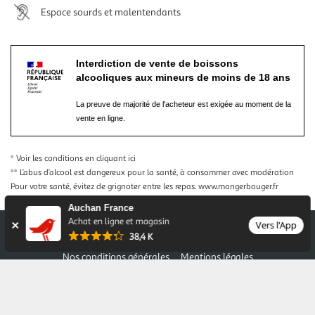
Espace sourds et malentendants
Interdiction de vente de boissons
alcooliques aux mineurs de moins de 18 ans
La preuve de majorité de l'acheteur est exigée au moment de la
vente en ligne.
* Voir les conditions
en cliquant ici
** L’abus d’alcool est dangereux pour la santé, à consommer avec modération
Pour votre santé, évitez de grignoter entre les repas.
www.mangerbouger.fr
Auchan France
Achat en ligne et magasin
Vers l'App
38,4 K
Nos conditions générales
Mentions légales
Conditions des offres et promotions
Gérer mes préférences
Politique de confidentialité
Informations légales marketplace
Auchan 2026 © Tous droits réservés