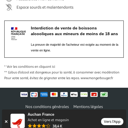
Espace sourds et malentendants
Interdiction de vente de boissons
alcooliques aux mineurs de moins de 18 ans
La preuve de majorité de l'acheteur est exigée au moment de la
vente en ligne.
* Voir les conditions
en cliquant ici
** L’abus d’alcool est dangereux pour la santé, à consommer avec modération
Pour votre santé, évitez de grignoter entre les repas.
www.mangerbouger.fr
Nos conditions générales
Mentions légales
Conditions des offres et promotions
Gérer mes préférences
Auchan France
Politique de confidentialité
Informations légales marketplace
Achat en ligne et magasin
Vers l'App
38,4 K