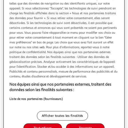
Illustration
Illustration
telles que des données de navigation ou des identifiants uniques, sur votre
précédente
suivante
appareil. Si vous sélectionnez "J'accepte", les technologies de suivi prendront en
charge les finalités affichées dans la section « Nous et nos partenaires traitons
des données pour fournir ». Si vous retirez votre consentement, elles seront
désactivées. Si les technologies de suivi sont désactivées, il est possible que
WENKO
certains contenus et annonces qui vous sont présentés ne soient pas pertinents
pour vous. Vous pouvez faire réapparaître ce menu pour modifier vos choix ou
Rideau de douche Plain - 180 x 200 cm
pour retirer votre consentement à tout moment en cliquant sur le lien "Gérer
FICHE TECHNIQUE- Rideau de douche en polyester.- Traité
mes préférences" en bas de page. Les choix que vous avez fait auront un effet
anti-moisissures.- Fourni avec les anneaux pour rideau de
sur notre ou nos sites web. Pour plus d’informations, reportez-vous à notre
douche.CARACTERISTIQUES TECHNIQUES- Dimensions :
En savoir +
politique de confidentialité. Nos équipes ainsi que nos partenaires externes
Largeur 180 cm x Hauteur 200 cm- Poids : 0,4 kg.
Vendu par
Toilinux
traitent des données selon les finalités suivantes : Utiliser des données de
géolocalisation précises. Analyser activement les caractéristiques de l’appareil
pour l’identification. Stocker et/ou accéder à des informations sur un appareil.
Livr. ou retrait dès 5/6 jours
Publicités et contenu personnalisés, mesure de performance des publicités et du
A partir de 5,79€
contenu, études d’audience et développement de services.
Plus d'options
Nos équipes ainsi que nos partenaires externes, traitent des
données selon les finalités suivantes :
29,40€
34,59€
Vendu par
Toilinux
Liste de nos partenaires (fournisseurs)
Livraison dès 5/6 jours
4,99€
Plus d'options
Afficher toutes les finalités
41,27€
Vendu par
Multishop
Tout refuser
J'accepte