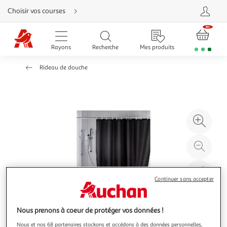
Aller
Choisir vos courses
directement
au
contenu
Aller
directement
Rayons
Recherche
Mes produits
à
la
recherche
Rideau de douche
Aller
directement
à
la
navigation
Aller
directement
à
Agr
la
rubrique
l'il
besoin
d'aide
à
Réd
20
l'il
à
Par
Continuer sans accepter
100
le
%
pro
Nous prenons à coeur de protéger vos données !
Nous et nos 68 partenaires stockons et accédons à des données personnelles,