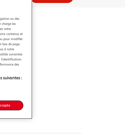
igation ou des
n charge les
ez votre
tains contenus et
nu pour modifier
en bas de page.
ous à notre
nalités suivantes
l’identification.
erformance des
s suivantes :
accepte