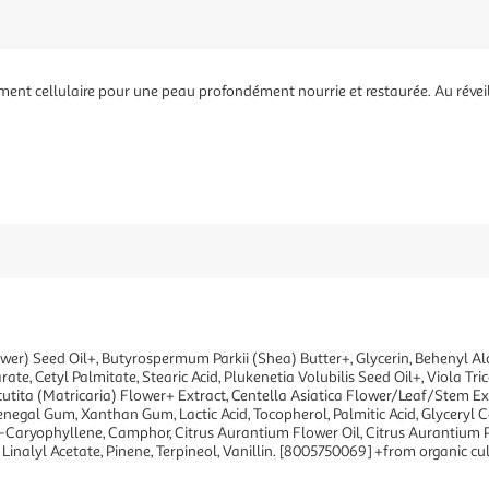
ent cellulaire pour une peau profondément nourrie et restaurée. Au réveil, l
er) Seed Oil+, Butyrospermum Parkii (Shea) Butter+, Glycerin, Behenyl Al
ate, Cetyl Palmitate, Stearic Acid, Plukenetia Volubilis Seed Oil+, Viola Tri
tita (Matricaria) Flower+ Extract, Centella Asiatica Flower/Leaf/Stem Ext
 Senegal Gum, Xanthan Gum, Lactic Acid, Tocopherol, Palmitic Acid, Glyceryl
Caryophyllene, Camphor, Citrus Aurantium Flower Oil, Citrus Aurantium Pee
 Linalyl Acetate, Pinene, Terpineol, Vanillin. [8005750069] +from organic 