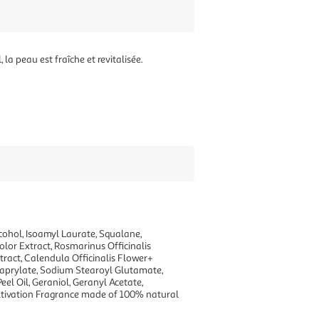
a peau est fraîche et revitalisée.
cohol, Isoamyl Laurate, Squalane,
color Extract, Rosmarinus Officinalis
ract, Calendula Officinalis Flower+
 Caprylate, Sodium Stearoyl Glutamate,
l Oil, Geraniol, Geranyl Acetate,
cultivation Fragrance made of 100% natural