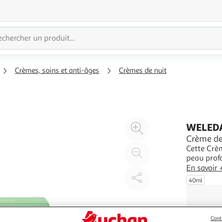
Crèmes, soins et anti-âges
Crèmes de nuit
Agrandir
WELED
l'illustration
Crème de
Cette Crèm
à
Réduire
peau profo
200%
l'illustration
En savoir 
à
Partager
40ml
100
le
%
produit
Cont