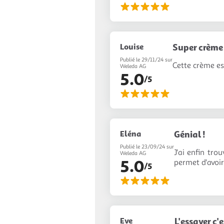
Louise
Super crème 
Publié le 29/11/24 sur
Cette crème es
Weleda AG
5.0
/5
Eléna
Génial !
Publié le 23/09/24 sur
J'ai enfin tr
Weleda AG
5.0
permet d'avoir
/5
Eve
L'essayer c'