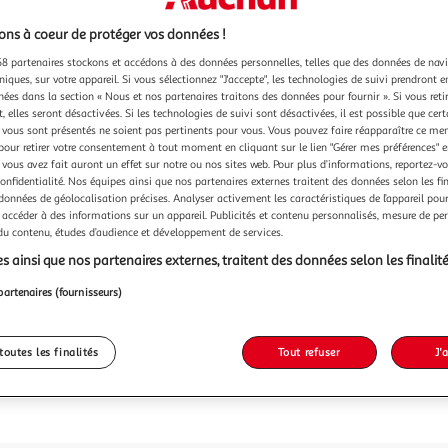
ns à coeur de protéger vos données !
8 partenaires stockons et accédons à des données personnelles, telles que des données de nav
niques, sur votre appareil. Si vous sélectionnez "J'accepte", les technologies de suivi prendront e
chées dans la section « Nous et nos partenaires traitons des données pour fournir ». Si vous retir
 elles seront désactivées. Si les technologies de suivi sont désactivées, il est possible que cer
vous sont présentés ne soient pas pertinents pour vous. Vous pouvez faire réapparaître ce me
pour retirer votre consentement à tout moment en cliquant sur le lien "Gérer mes préférences" 
 vous avez fait auront un effet sur notre ou nos sites web. Pour plus d’informations, reportez-v
confidentialité. Nos équipes ainsi que nos partenaires externes traitent des données selon les fi
 données de géolocalisation précises. Analyser activement les caractéristiques de l’appareil pour 
 accéder à des informations sur un appareil. Publicités et contenu personnalisés, mesure de p
 du contenu, études d’audience et développement de services.
s ainsi que nos partenaires externes, traitent des données selon les finalité
partenaires (fournisseurs)
toutes les finalités
Tout refuser
J'