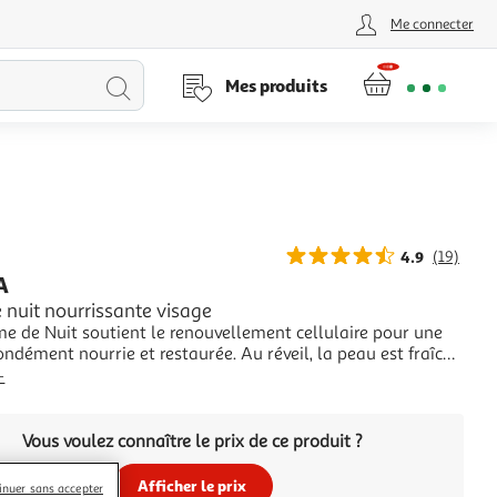
Me connecter
Lancer
Mes produits
la
recherche
4.9
(19)
A
 nuit nourrissante visage
e de Nuit soutient le renouvellement cellulaire pour une
ndément nourrie et restaurée. Au réveil, la peau est fraîche
et revitalisée. "Réconforte et régénèreRenforce la barrière cutanée"
+
Vous voulez connaître le prix de ce produit ?
Afficher le prix
inuer sans accepter