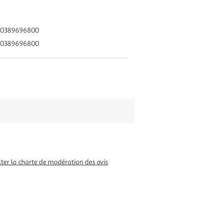
e 0389696800
e 0389696800
ter la charte de modération des avis