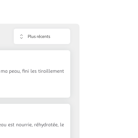
Trier
les
avis
 ma peau, fini les tiraillement
au est nourrie, réhydratée, le