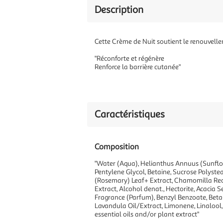
Description
Cette Crème de Nuit soutient le renouvellem
"Réconforte et régénère
Renforce la barrière cutanée"
Caractéristiques
Composition
"Water (Aqua), Helianthus Annuus (Sunflow
Pentylene Glycol, Betaine, Sucrose Polystear
(Rosemary) Leaf+ Extract, Chamomilla Recu
Extract, Alcohol denat., Hectorite, Acacia
Fragrance (Parfum), Benzyl Benzoate, Beta-
Lavandula Oil/Extract, Limonene, Linalool,
essential oils and/or plant extract"