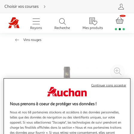
Aller
Choisir vos courses
directement
au
contenu
Aller
directement
Rayons
Recherche
Mes produits
à
la
recherche
Vins rouges
Aller
directement
à
la
navigation
Aller
directement
à
Agr
la
rubrique
l'il
besoin
d'aide
à
Réd
Continuer sans accepter
20
l'il
à
Par
Nous prenons à coeur de protéger vos données !
100
le
Nous et nos 68 partenaires stockons et accédons à des données personnelles,
%
pro
telles que des données de navigation ou des identifiants uniques, sur votre
appareil. Si vous sélectionnez "J'accepte", les technologies de suivi prendront en
charge les finalités affichées dans la section « Nous et nos partenaires traitons
des données pour fournir ». Si vous retirez votre consentement, elles seront