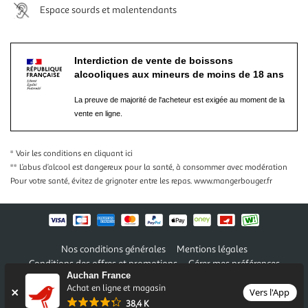
Espace sourds et malentendants
Interdiction de vente de boissons
alcooliques aux mineurs de moins de 18 ans
La preuve de majorité de l'acheteur est exigée au moment de la
vente en ligne.
* Voir les conditions
en cliquant ici
** L’abus d’alcool est dangereux pour la santé, à consommer avec modération
Pour votre santé, évitez de grignoter entre les repas.
www.mangerbouger.fr
Nos conditions générales
Mentions légales
Conditions des offres et promotions
Gérer mes préférences
Auchan France
Politique de confidentialité
Informations légales marketplace
Achat en ligne et magasin
Vers l'App
38,4 K
Auchan 2026 © Tous droits réservés