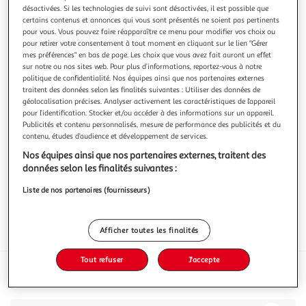
désactivées. Si les technologies de suivi sont désactivées, il est possible que
certains contenus et annonces qui vous sont présentés ne soient pas pertinents
pour vous. Vous pouvez faire réapparaître ce menu pour modifier vos choix ou
pour retirer votre consentement à tout moment en cliquant sur le lien "Gérer
mes préférences" en bas de page. Les choix que vous avez fait auront un effet
Vin rouge AOP Corse cuvée historique Réserve du
sur notre ou nos sites web. Pour plus d’informations, reportez-vous à notre
politique de confidentialité. Nos équipes ainsi que nos partenaires externes
Président
traitent des données selon les finalités suivantes : Utiliser des données de
37,5cl
Petit format
géolocalisation précises. Analyser activement les caractéristiques de l’appareil
pour l’identification. Stocker et/ou accéder à des informations sur un appareil.
Vous voulez connaître le prix de ce produit ?
Publicités et contenu personnalisés, mesure de performance des publicités et du
contenu, études d’audience et développement de services.
Afficher le prix
Nos équipes ainsi que nos partenaires externes, traitent des
données selon les finalités suivantes :
Liste de nos partenaires (fournisseurs)
Afficher toutes les finalités
Interdit femme enceinte
Format
Tout refuser
J'accepte
Caractéristiques