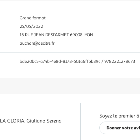
Grand format
25/05/2022
16 RUE JEAN DESPARMET 69008 LYON
auchan@decitre.fr
bde20bc5-a74b-4e8d-8178-501a6ffbb89c / 9782221278673
Soyez le premier à
LLA GLORIA, Giuliano Serena
Donner votre av