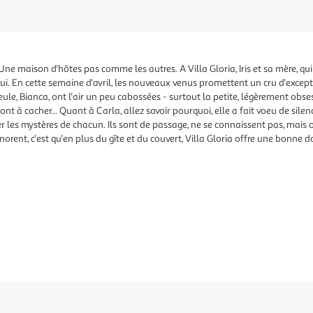
. Une maison d'hôtes pas comme les autres. A Villa Gloria, Iris et sa mère, q
i. En cette semaine d'avril, les nouveaux venus promettent un cru d'exceptio
lleule, Bianca, ont l'air un peu cabossées - surtout la petite, légèrement ob
ont à cacher... Quant à Carla, allez savoir pourquoi, elle a fait voeu de sile
er les mystères de chacun. Ils sont de passage, ne se connaissent pas, mais 
orent, c'est qu'en plus du gîte et du couvert, Villa Gloria offre une bonne d