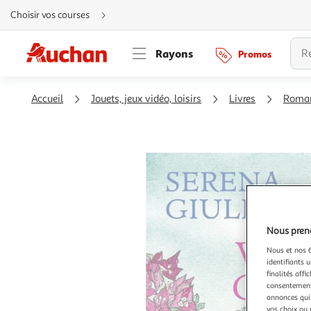
Aller
Choisir vos courses
directement
au
contenu
Aller
Rayons
Promos
directement
à
la
recherche
Aller
Accueil
Jouets, jeux vidéo, loisirs
Livres
Roma
directement
à
la
navigation
Aller
directement
à
la
rubrique
besoin
d'aide
Nous preno
Nous et nos 6
identifiants u
finalités affi
consentement,
annonces qui 
vos choix ou 