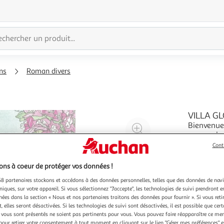
ns
Roman divers
VILLA GL
Bienvenue 
Agrandir
comme les 
l'illustration
à sa maiso
En savoir 
Cont
à
Réduire
En cette s
200%
l'illustration
d'exceptio
ns à coeur de protéger vos données !
à
Partager
8 partenaires stockons et accédons à des données personnelles, telles que des données de nav
100
le
niques, sur votre appareil. Si vous sélectionnez "J'accepte", les technologies de suivi prendront e
chées dans la section « Nous et nos partenaires traitons des données pour fournir ». Si vous retir
%
produit
 elles seront désactivées. Si les technologies de suivi sont désactivées, il est possible que cer
vous sont présentés ne soient pas pertinents pour vous. Vous pouvez faire réapparaître ce me
pour retirer votre consentement à tout moment en cliquant sur le lien "Gérer mes préférences" 