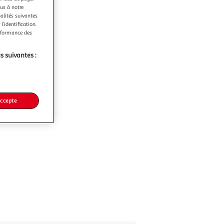
ous à notre
nalités suivantes
l’identification.
erformance des
s suivantes :
accepte