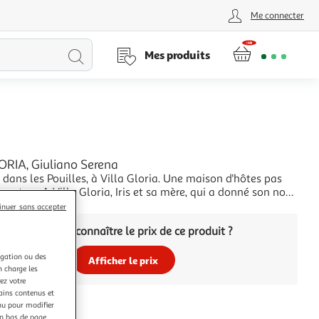
Me connecter
Lancer
Mes produits
la
recherche
ORIA, Giuliano Serena
dans les Pouilles, à Villa Gloria. Une maison d'hôtes pas
autres. A Villa Gloria, Iris et sa mère, qui a donné son nom
n, veillent à ce que chaque client se sente comme chez lui.
+
inuer sans accepter
emaine d'avril, les nouveaux venus promettent un cru
Vous voulez connaître le prix de ce produit ?
n. Gregorio est le
igation ou des
Afficher le prix
n charge les
ez votre
tains contenus et
nu pour modifier
en bas de page.