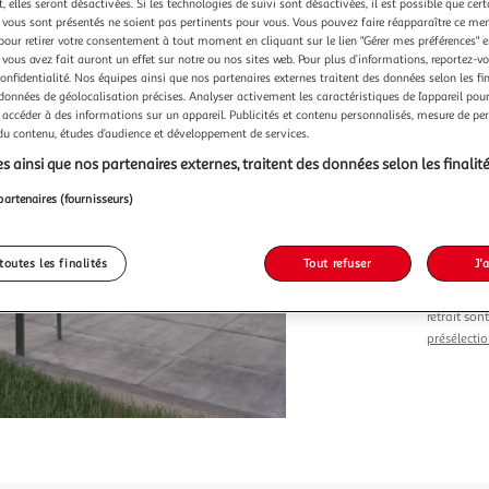
Vendu p
 elles seront désactivées. Si les technologies de suivi sont désactivées, il est possible que cer
vous sont présentés ne soient pas pertinents pour vous. Vous pouvez faire réapparaître ce me
pour retirer votre consentement à tout moment en cliquant sur le lien "Gérer mes préférences" 
 vous avez fait auront un effet sur notre ou nos sites web. Pour plus d’informations, reportez-v
confidentialité. Nos équipes ainsi que nos partenaires externes traitent des données selon les fi
 données de géolocalisation précises. Analyser activement les caractéristiques de l’appareil pour 
 accéder à des informations sur un appareil. Publicités et contenu personnalisés, mesure de p
 du contenu, études d’audience et développement de services.
Vendu p
s ainsi que nos partenaires externes, traitent des données selon les finalité
partenaires (fournisseurs)
296,9
toutes les finalités
Tout refuser
J'
Le prix du 
retrait son
présélectio