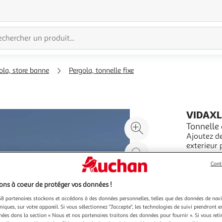
ola, store banne
Pergola, tonnelle fixe
VIDAX
Agrandir
Tonnelle
Ajoutez de
l'illustration
exterieur 
à
Réduire
fabriquee 
En savoir 
200%
l'illustration
finition e
Cont
Vendu par
resistera 
à
Partager
ns à coeur de protéger vos données !
100
le
%
produit
8 partenaires stockons et accédons à des données personnelles, telles que des données de nav
niques, sur votre appareil. Si vous sélectionnez "J'accepte", les technologies de suivi prendront e
chées dans la section « Nous et nos partenaires traitons des données pour fournir ». Si vous retir