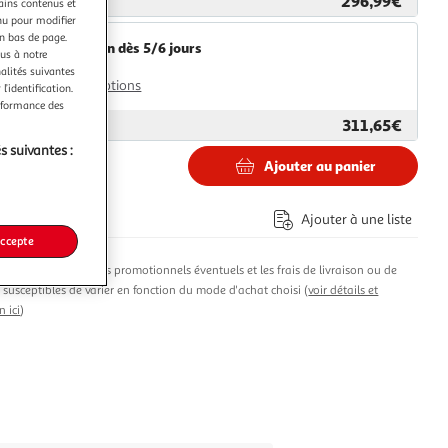
296,99€
ar
VidaXL
tains contenus et
nu pour modifier
en bas de page.
Livraison dès 5/6 jours
ous à notre
4,99€
nalités suivantes
Plus d'options
l’identification.
erformance des
311,65€
ar
Multishop
s suivantes :
Ajouter au panier
9€
Ajouter à une liste
accepte
produit, les avantages promotionnels éventuels et les frais de livraison ou de
t susceptibles de varier en fonction du mode d'achat choisi (
voir détails et
n ici
)