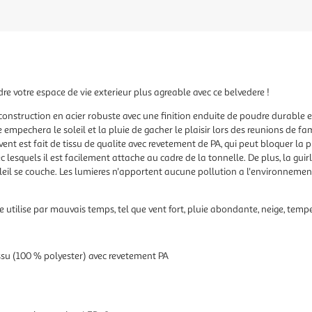
dre votre espace de vie exterieur plus agreable avec ce belvedere !
construction en acier robuste avec une finition enduite de poudre durable et 
 empechera le soleil et la pluie de gacher le plaisir lors des reunions de f
uvent est fait de tissu de qualite avec revetement de PA, qui peut bloquer la p
ec lesquels il est facilement attache au cadre de la tonnelle. De plus, la g
leil se couche. Les lumieres n'apportent aucune pollution a l'environnement
tilise par mauvais temps, tel que vent fort, pluie abondante, neige, tempet
issu (100 % polyester) avec revetement PA