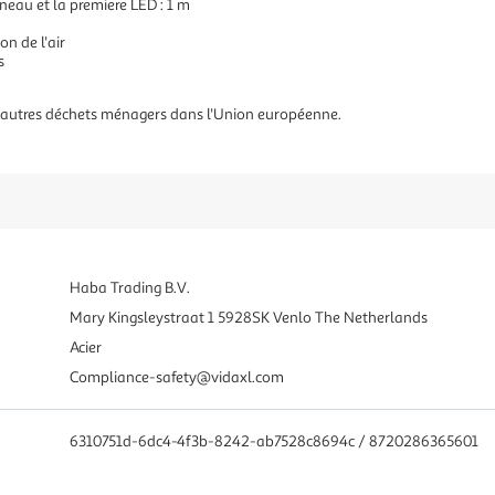
neau et la premiere LED : 1 m
on de l'air
s
es autres déchets ménagers dans l'Union européenne.
Haba Trading B.V.
Mary Kingsleystraat 1 5928SK Venlo The Netherlands
Acier
Compliance-safety@vidaxl.com
6310751d-6dc4-4f3b-8242-ab7528c8694c / 8720286365601