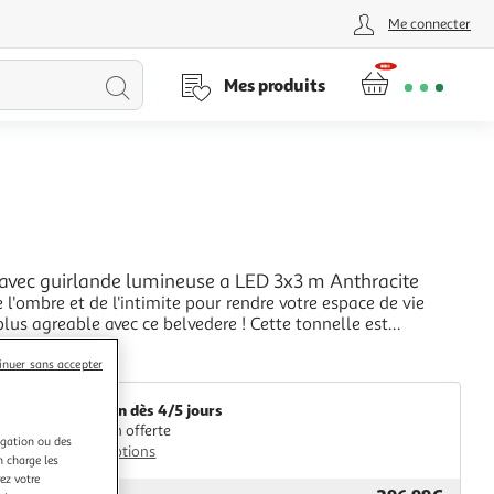
Me connecter
Lancer
Mes produits
la
recherche
L
 avec guirlande lumineuse a LED 3x3 m Anthracite
 l'ombre et de l'intimite pour rendre votre espace de vie
plus agreable avec ce belvedere ! Cette tonnelle est
a partir d'une construction en acier robuste avec une
+
nduite de poudre durable et resistante a la rouille qui
inuer sans accepter
VidaXL
pendant des annees a venir. L
Livraison dès 4/5 jours
Livraison offerte
igation ou des
Plus d'options
n charge les
ez votre