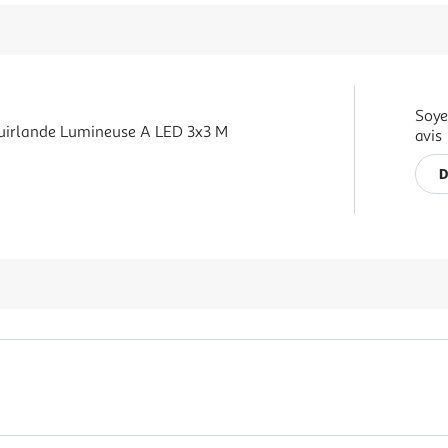
Soye
uirlande Lumineuse A LED 3x3 M
avis
D