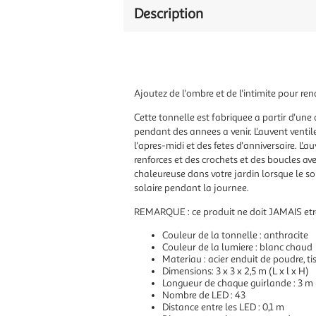
Description
Ajoutez de l'ombre et de l'intimite pour ren
Cette tonnelle est fabriquee a partir d'une 
pendant des annees a venir. L'auvent ventile
l'apres-midi et des fetes d'anniversaire. L'a
renforces et des crochets et des boucles av
chaleureuse dans votre jardin lorsque le so
solaire pendant la journee.
REMARQUE : ce produit ne doit JAMAIS etre u
Couleur de la tonnelle : anthracite
Couleur de la lumiere : blanc chaud
Materiau : acier enduit de poudre, t
Dimensions: 3 x 3 x 2,5 m (L x l x H)
Longueur de chaque guirlande : 3 m
Nombre de LED : 43
Distance entre les LED : 0,1 m