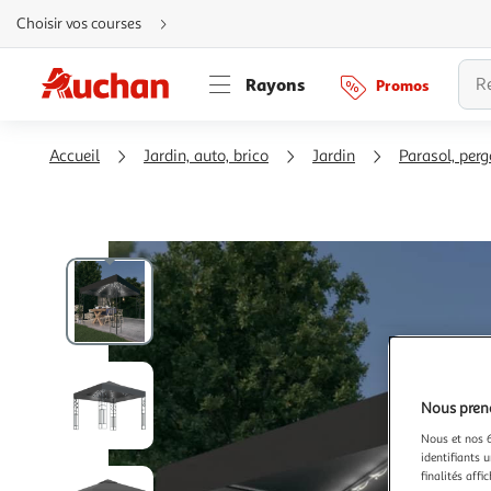
Aller
Choisir vos courses
directement
au
contenu
Aller
Rayons
Promos
directement
à
la
recherche
Aller
Accueil
Jardin, auto, brico
Jardin
Parasol, perg
directement
à
la
navigation
Aller
directement
à
la
rubrique
besoin
d'aide
Nous preno
Nous et nos 6
identifiants u
finalités affi