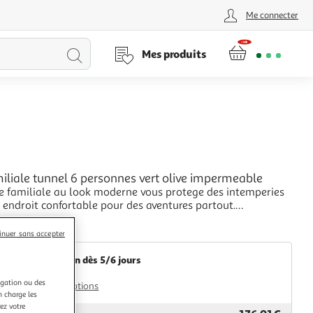
Me connecter
Lancer
Mes produits
la
recherche
L
iliale tunnel 6 personnes vert olive impermeable
te familiale au look moderne vous protege des intemperies
n endroit confortable pour des aventures partout.
n impermeable a l'eau tout autour : cette tente de camping,
+
 en polyester avec un revetement PU, est impermeable et
Multishop
inuer sans accepter
 au vent. Les coutures etanch
Livraison dès 5/6 jours
4,99€
igation ou des
Plus d'options
n charge les
ez votre