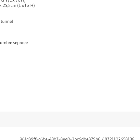
cm (L x l x H)
 25,5 cm (L x l x H)
e tunnel
chambre separee
961c89ff-c6be-43b7-8ea0-2bc6dbe879b8 / 8721102658136