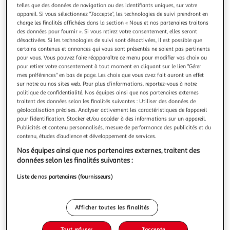
Illustration
Illustration
telles que des données de navigation ou des identifiants uniques, sur votre
précédente
suivante
appareil. Si vous sélectionnez "J'accepte", les technologies de suivi prendront en
charge les finalités affichées dans la section « Nous et nos partenaires traitons
des données pour fournir ». Si vous retirez votre consentement, elles seront
désactivées. Si les technologies de suivi sont désactivées, il est possible que
VIDAXL
certains contenus et annonces qui vous sont présentés ne soient pas pertinents
pour vous. Vous pouvez faire réapparaître ce menu pour modifier vos choix ou
Tente familiale a dome 9 personnes bleu
pour retirer votre consentement à tout moment en cliquant sur le lien "Gérer
impermeable
mes préférences" en bas de page. Les choix que vous avez fait auront un effet
Cette tente familiale au look moderne vous protege des
sur notre ou nos sites web. Pour plus d’informations, reportez-vous à notre
intemperies et offre un endroit confortable pour des
politique de confidentialité. Nos équipes ainsi que nos partenaires externes
traitent des données selon les finalités suivantes : Utiliser des données de
aventures partout. Conception impermeable a l'eau tout
En savoir +
géolocalisation précises. Analyser activement les caractéristiques de l’appareil
autour : cette tente de camping, fabriquee en polyester
Vendu par
Multishop
pour l’identification. Stocker et/ou accéder à des informations sur un appareil.
avec un revetement PU, est impermeable et resistante au
Publicités et contenu personnalisés, mesure de performance des publicités et du
vent. Les coutures etanch
Livraison dès 5/6 jours
contenu, études d’audience et développement de services.
4,99€
Nos équipes ainsi que nos partenaires externes, traitent des
Plus d'options
données selon les finalités suivantes :
143,93€
Vendu par
Multishop
Liste de nos partenaires (fournisseurs)
Livraison dès 1/2 semaines
Livraison offerte
Afficher toutes les finalités
Plus d'options
Tout refuser
J'accepte