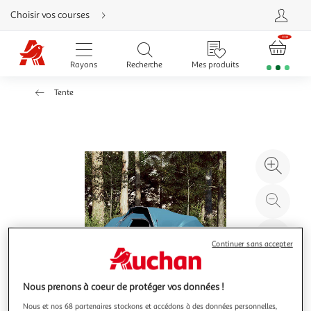
Aller
Choisir vos courses
directement
au
contenu
Aller
directement
Rayons
Recherche
Mes produits
à
la
recherche
Tente
Aller
directement
à
la
navigation
Aller
directement
à
Agr
la
rubrique
l'il
besoin
d'aide
à
Réd
20
l'il
à
Par
Continuer sans accepter
100
le
%
pro
Nous prenons à coeur de protéger vos données !
Nous et nos 68 partenaires stockons et accédons à des données personnelles,