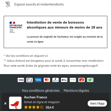
Espace sourds et malentendants
Interdiction de vente de boissons
alcooliques aux mineurs de moins de 18 ans
La preuve de majorité de l'acheteur est exigée au moment de la
vente en ligne.
* Voir les conditions
en cliquant ici
** L’abus d’alcool est dangereux pour la santé, à consommer avec modération
Pour votre santé, évitez de grignoter entre les repas.
www.mangerbouger.fr
Nos conditions générales
Mentions légales
Conditions des offres et promotions
Gérer mes préférences
Auchan France
Politique de confidentialité
Informations légales marketplace
Achat en ligne et magasin
Vers l'App
38,4 K
Auchan 2026 © Tous droits réservés