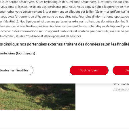
Vendu p
 elles seront désactivées. Si les technologies de suivi sont désactivées, il est possible que cer
vous sont présentés ne soient pas pertinents pour vous. Vous pouvez faire réapparaître ce me
pour retirer votre consentement à tout moment en cliquant sur le lien "Gérer mes préférences" 
 vous avez fait auront un effet sur notre ou nos sites web. Pour plus d’informations, reportez-v
confidentialité. Nos équipes ainsi que nos partenaires externes traitent des données selon les fi
 données de géolocalisation précises. Analyser activement les caractéristiques de l’appareil pour 
 accéder à des informations sur un appareil. Publicités et contenu personnalisés, mesure de p
Vendu p
 du contenu, études d’audience et développement de services.
s ainsi que nos partenaires externes, traitent des données selon les finalité
148,7
partenaires (fournisseurs)
toutes les finalités
Tout refuser
J'
Le prix du 
retrait son
présélectio