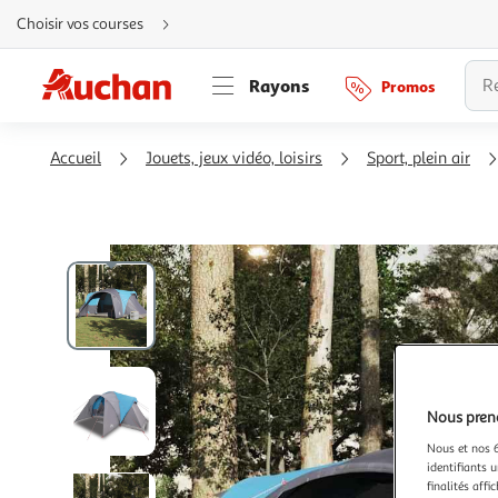
Aller
Choisir vos courses
directement
au
contenu
Aller
Rayons
Promos
directement
à
la
recherche
Aller
Accueil
Jouets, jeux vidéo, loisirs
Sport, plein air
directement
à
la
navigation
Aller
directement
à
la
rubrique
besoin
d'aide
Nous preno
Nous et nos 6
identifiants u
finalités affi