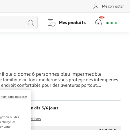
Me connecter
Lancer
Mes produits
la
recherche
L
miliale a dome 6 personnes bleu impermeable
te familiale au look moderne vous protege des intemperies
n endroit confortable pour des aventures partout.
n impermeable a l'eau tout autour : cette tente de camping,
+
 en polyester avec un revetement PU, est impermeable et
Multishop
inuer sans accepter
 au vent. Les coutures etanc
Livraison dès 5/6 jours
4,99€
igation ou des
Plus d'options
n charge les
ez votre