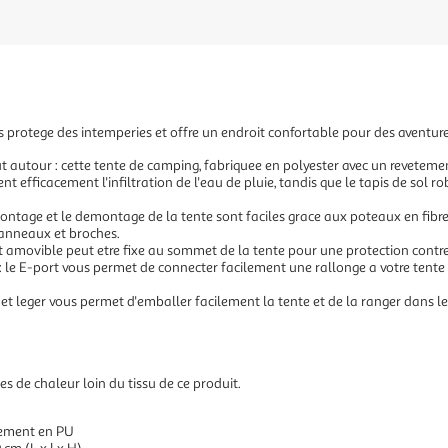
 protege des intemperies et offre un endroit confortable pour des aventur
 autour : cette tente de camping, fabriquee en polyester avec un reveteme
 efficacement l'infiltration de l'eau de pluie, tandis que le tapis de sol ro
ontage et le demontage de la tente sont faciles grace aux poteaux en fibre de
anneaux et broches.
t amovible peut etre fixe au sommet de la tente pour une protection contre l
: le E-port vous permet de connecter facilement une rallonge a votre tente 
e et leger vous permet d'emballer facilement la tente et de la ranger dans l
es de chaleur loin du tissu de ce produit.
tement en PU