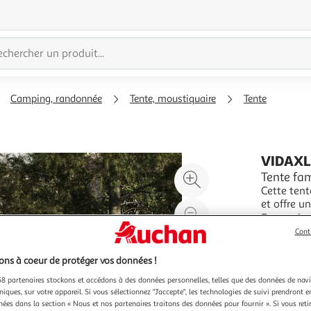
Camping, randonnée
Tente, moustiquaire
Tente
VIDAX
Agrandir
Tente fa
Cette ten
l'illustration
et offre u
à
Réduire
Conceptio
En savoir 
200%
l'illustration
fabriquee
Vendu par
Cont
resistante
à
Partager
ns à coeur de protéger vos données !
100
le
%
produit
8 partenaires stockons et accédons à des données personnelles, telles que des données de nav
niques, sur votre appareil. Si vous sélectionnez "J'accepte", les technologies de suivi prendront e
chées dans la section « Nous et nos partenaires traitons des données pour fournir ». Si vous retir