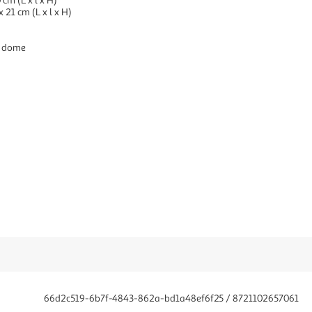
cm (L x l x H)
 21 cm (L x l x H)
te dome
66d2c519-6b7f-4843-862a-bd1a48ef6f25 / 8721102657061