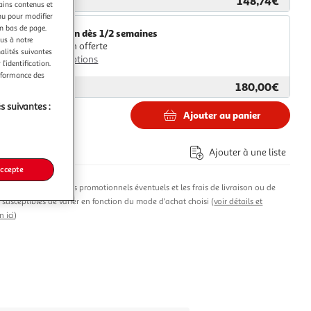
148,74€
ar
Multishop
tains contenus et
nu pour modifier
en bas de page.
Livraison dès 1/2 semaines
ous à notre
Livraison offerte
nalités suivantes
Plus d'options
l’identification.
erformance des
180,00€
ar
ASD
s suivantes :
Ajouter au panier
4€
Ajouter à une liste
accepte
produit, les avantages promotionnels éventuels et les frais de livraison ou de
t susceptibles de varier en fonction du mode d'achat choisi (
voir détails et
n ici
)