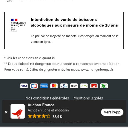
Interdiction de vente de boissons
alcooliques aux mineurs de moins de 18 ans
La preuve de majorité de l'acheteur est exigée au moment de la
vente en ligne.
* Voir les conditions
en cliquant ici
** L’abus d’alcool est dangereux pour la santé, à consommer avec modération
Pour votre santé, évitez de grignoter entre les repas.
www.mangerbouger.fr
Nos conditions générales
Mentions légales
Conditions des offres et promotions
Gérer mes préférences
Auchan France
Politique de confidentialité
Informations légales marketplace
Achat en ligne et magasin
Vers l'App
38,4 K
Auchan 2026 © Tous droits réservés