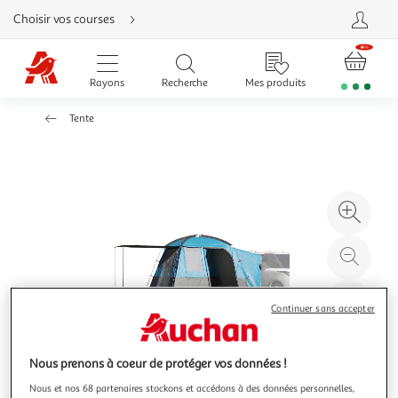
Aller
Choisir vos courses
directement
au
contenu
Aller
directement
Rayons
Recherche
Mes produits
à
la
recherche
Tente
Aller
directement
à
la
navigation
Aller
directement
à
Agr
la
rubrique
l'il
besoin
d'aide
à
Réd
20
l'il
à
Par
Continuer sans accepter
100
le
%
pro
Nous prenons à coeur de protéger vos données !
Nous et nos 68 partenaires stockons et accédons à des données personnelles,