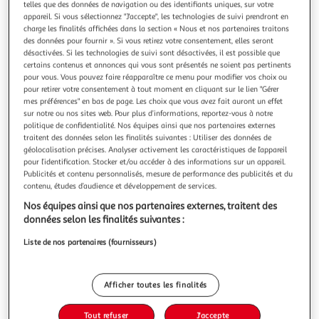
Illustration
Illustration
telles que des données de navigation ou des identifiants uniques, sur votre
appareil. Si vous sélectionnez "J'accepte", les technologies de suivi prendront en
précédente
suivante
charge les finalités affichées dans la section « Nous et nos partenaires traitons
des données pour fournir ». Si vous retirez votre consentement, elles seront
désactivées. Si les technologies de suivi sont désactivées, il est possible que
certains contenus et annonces qui vous sont présentés ne soient pas pertinents
VIDAXL
pour vous. Vous pouvez faire réapparaître ce menu pour modifier vos choix ou
Tente de voiture 4 personnes bleu impermeable
pour retirer votre consentement à tout moment en cliquant sur le lien "Gérer
Cette tente de voiture peut rapidement et facilement
mes préférences" en bas de page. Les choix que vous avez fait auront un effet
transformer votre vehicule en une tente pratique et
sur notre ou nos sites web. Pour plus d’informations, reportez-vous à notre
politique de confidentialité. Nos équipes ainsi que nos partenaires externes
confortable, offrant flexibilite et espace supplementaire
En savoir +
traitent des données selon les finalités suivantes : Utiliser des données de
pour les vacances en camping, les festivals et les trajets en
Vendu par
Multishop
géolocalisation précises. Analyser activement les caractéristiques de l’appareil
voiture. Conception impermeable a l'eau tout autour : cette
pour l’identification. Stocker et/ou accéder à des informations sur un appareil.
tente de campin
Livraison dès 5/6 jours
Publicités et contenu personnalisés, mesure de performance des publicités et du
4,99€
contenu, études d’audience et développement de services.
Plus d'options
Nos équipes ainsi que nos partenaires externes, traitent des
données selon les finalités suivantes :
202,50€
Vendu par
Multishop
Liste de nos partenaires (fournisseurs)
Livraison dès 1/2 semaines
Livraison offerte
Plus d'options
Afficher toutes les finalités
245,44€
Vendu par
ASD
Tout refuser
J'accepte