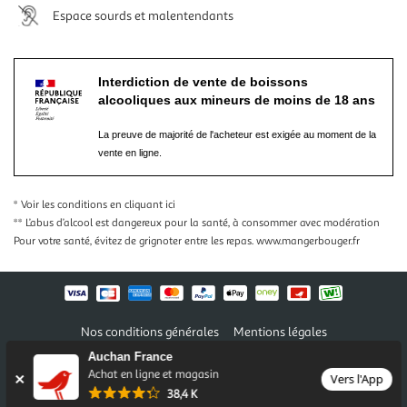
Espace sourds et malentendants
Interdiction de vente de boissons
alcooliques aux mineurs de moins de 18 ans
La preuve de majorité de l'acheteur est exigée au moment de la
vente en ligne.
* Voir les conditions
en cliquant ici
** L’abus d’alcool est dangereux pour la santé, à consommer avec modération
Pour votre santé, évitez de grignoter entre les repas.
www.mangerbouger.fr
Nos conditions générales
Mentions légales
Conditions des offres et promotions
Gérer mes préférences
Auchan France
Politique de confidentialité
Informations légales marketplace
Achat en ligne et magasin
Vers l'App
38,4 K
Auchan 2026 © Tous droits réservés