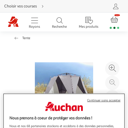
Aller
Choisir vos courses
directement
au
contenu
Aller
directement
Rayons
Recherche
Mes produits
à
la
recherche
Tente
Aller
directement
à
la
navigation
Aller
directement
à
Agr
la
rubrique
l'il
besoin
d'aide
à
Réd
20
l'il
à
Par
Continuer sans accepter
100
le
%
pro
Nous prenons à coeur de protéger vos données !
Nous et nos 68 partenaires stockons et accédons à des données personnelles,