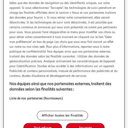
Illustration
Illustration
telles que des données de navigation ou des identifiants uniques, sur votre
précédente
suivante
appareil. Si vous sélectionnez "J'accepte", les technologies de suivi prendront en
charge les finalités affichées dans la section « Nous et nos partenaires traitons
des données pour fournir ». Si vous retirez votre consentement, elles seront
désactivées. Si les technologies de suivi sont désactivées, il est possible que
VIDAXL
certains contenus et annonces qui vous sont présentés ne soient pas pertinents
pour vous. Vous pouvez faire réapparaître ce menu pour modifier vos choix ou
Tente de plage 4 personnes gris liberation rapide
pour retirer votre consentement à tout moment en cliquant sur le lien "Gérer
impermeable
mes préférences" en bas de page. Les choix que vous avez fait auront un effet
Cette tente de plage vous offre, a vous ainsi qu'a vos amis,
sur notre ou nos sites web. Pour plus d’informations, reportez-vous à notre
un abri douillet pendant les fortes chaleurs de l'ete, ou bien
politique de confidentialité. Nos équipes ainsi que nos partenaires externes
traitent des données selon les finalités suivantes : Utiliser des données de
vous pouvez l'utiliser pour faire de l'ombre au bac a sable et
En savoir +
géolocalisation précises. Analyser activement les caractéristiques de l’appareil
a la pataugeoire. Impermeable : cette tente de camping,
Vendu par
Multishop
pour l’identification. Stocker et/ou accéder à des informations sur un appareil.
fabriquee en polyester avec un revetement en PU, est impe
Publicités et contenu personnalisés, mesure de performance des publicités et du
Livraison dès 5/6 jours
contenu, études d’audience et développement de services.
4,99€
Nos équipes ainsi que nos partenaires externes, traitent des
Plus d'options
données selon les finalités suivantes :
66,63€
Vendu par
Multishop
Liste de nos partenaires (fournisseurs)
Livraison dès 1/2 semaines
Livraison offerte
Afficher toutes les finalités
Plus d'options
Tout refuser
J'accepte