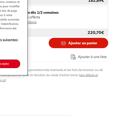
182,89€
ar
Multishop
tains contenus et
nu pour modifier
en bas de page.
Livraison dès 1/2 semaines
ous à notre
Livraison offerte
nalités suivantes
Plus d'options
l’identification.
erformance des
220,70€
ar
ASD
s suivantes :
Ajouter au panier
9€
Ajouter à une liste
accepte
produit, les avantages promotionnels éventuels et les frais de livraison ou de
t susceptibles de varier en fonction du mode d'achat choisi (
voir détails et
n ici
)