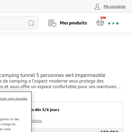
Me connecter
Lancer
Mes produits
la
recherche
L
 camping tunnel 5 personnes vert impermeable
te de camping a l'aspect moderne vous protege des
s et vous offre un espace confortable pour vos aventures en
+
abriquee en polyester avec un revetement PU, est
Multishop
inuer sans accepter
e et resistante au vent. Les c
Livraison dès 5/6 jours
4,99€
igation ou des
Plus d'options
n charge les
ez votre