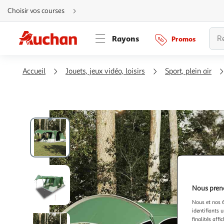
Aller
Choisir vos courses
directement
au
contenu
Aller
Rayons
Promos
directement
à
la
recherche
Aller
Accueil
Jouets, jeux vidéo, loisirs
Sport, plein air
directement
à
la
navigation
Aller
directement
à
la
rubrique
besoin
d'aide
Nous preno
Nous et nos 6
identifiants u
finalités affi