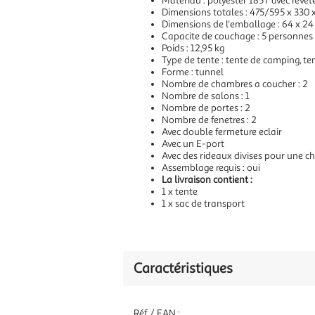
Materiau : polyester 185T avec reve
Dimensions totales : 475/595 x 330 x
Dimensions de l'emballage : 64 x 24 
Capacite de couchage : 5 personnes
Poids : 12,95 kg
Type de tente : tente de camping, te
Forme : tunnel
Nombre de chambres a coucher : 2
Nombre de salons : 1
Nombre de portes : 2
Nombre de fenetres : 2
Avec double fermeture eclair
Avec un E-port
Avec des rideaux divises pour une 
Assemblage requis : oui
La livraison contient :
1 x tente
1 x sac de transport
Caractéristiques
Réf / EAN :