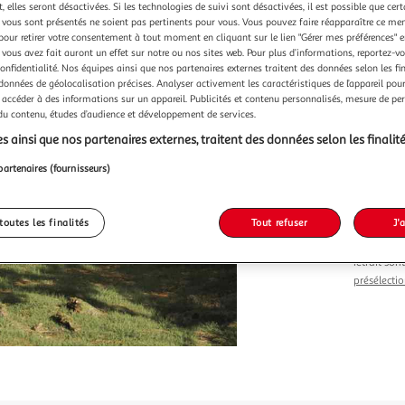
Vendu p
 elles seront désactivées. Si les technologies de suivi sont désactivées, il est possible que cer
vous sont présentés ne soient pas pertinents pour vous. Vous pouvez faire réapparaître ce me
pour retirer votre consentement à tout moment en cliquant sur le lien "Gérer mes préférences" 
 vous avez fait auront un effet sur notre ou nos sites web. Pour plus d’informations, reportez-v
confidentialité. Nos équipes ainsi que nos partenaires externes traitent des données selon les fi
 données de géolocalisation précises. Analyser activement les caractéristiques de l’appareil pour 
 accéder à des informations sur un appareil. Publicités et contenu personnalisés, mesure de p
Vendu p
 du contenu, études d’audience et développement de services.
s ainsi que nos partenaires externes, traitent des données selon les finalité
182,8
partenaires (fournisseurs)
toutes les finalités
Tout refuser
J'
Le prix du 
retrait son
présélectio