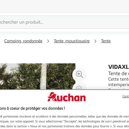
Camping, randonnée
Tente, moustiquaire
Tente
VIDAX
Agrandir
Tente de
Cette ten
l'illustration
intemperie
à
Réduire
tout lieu. Conception impermeable a l'eau tout autour : cette tente de
En savoir 
200%
l'illustration
camping, f
Vendu par
Cont
impermeabl
à
Partager
100
le
ns à coeur de protéger vos données !
%
produit
8 partenaires stockons et accédons à des données personnelles, telles que des données de nav
niques, sur votre appareil. Si vous sélectionnez "J'accepte", les technologies de suivi prendront e
chées dans la section « Nous et nos partenaires traitons des données pour fournir ». Si vous retir