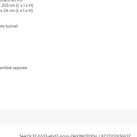
tement en PU
 203 cm (L x l x H)
x 24 cm (L x l x H)
nte tunnel
chambre separee
54415c37-b533-4bd7-acaa-0493fe03195a / 8721102656637