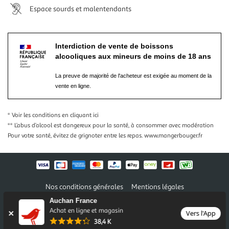
Espace sourds et malentendants
Interdiction de vente de boissons
alcooliques aux mineurs de moins de 18 ans
La preuve de majorité de l'acheteur est exigée au moment de la
vente en ligne.
* Voir les conditions
en cliquant ici
** L’abus d’alcool est dangereux pour la santé, à consommer avec modération
Pour votre santé, évitez de grignoter entre les repas.
www.mangerbouger.fr
Nos conditions générales
Mentions légales
Conditions des offres et promotions
Gérer mes préférences
Auchan France
Politique de confidentialité
Informations légales marketplace
Achat en ligne et magasin
Vers l'App
38,4 K
Auchan 2026 © Tous droits réservés