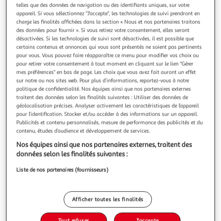
Illustration
Illustration
telles que des données de navigation ou des identifiants uniques, sur votre
précédente
suivante
appareil. Si vous sélectionnez "J'accepte", les technologies de suivi prendront en
charge les finalités affichées dans la section « Nous et nos partenaires traitons
des données pour fournir ». Si vous retirez votre consentement, elles seront
désactivées. Si les technologies de suivi sont désactivées, il est possible que
VIDAXL
certains contenus et annonces qui vous sont présentés ne soient pas pertinents
pour vous. Vous pouvez faire réapparaître ce menu pour modifier vos choix ou
Tente de camping tunnel 3 personnes gris et orange
pour retirer votre consentement à tout moment en cliquant sur le lien "Gérer
impermeable
mes préférences" en bas de page. Les choix que vous avez fait auront un effet
Cette tente de camping a l'aspect moderne vous protege
sur notre ou nos sites web. Pour plus d’informations, reportez-vous à notre
des intemperies et vous offre un espace confortable pour
politique de confidentialité. Nos équipes ainsi que nos partenaires externes
traitent des données selon les finalités suivantes : Utiliser des données de
vos aventures en tout lieu. Conception impermeable a l'eau
En savoir +
géolocalisation précises. Analyser activement les caractéristiques de l’appareil
tout autour : cette tente de camping, fabriquee en
Vendu par
Multishop
pour l’identification. Stocker et/ou accéder à des informations sur un appareil.
polyester avec un revetement PU, est impermeable et
Publicités et contenu personnalisés, mesure de performance des publicités et du
resistante au vent. Les co
Livraison dès 5/6 jours
contenu, études d’audience et développement de services.
4,99€
Nos équipes ainsi que nos partenaires externes, traitent des
Plus d'options
données selon les finalités suivantes :
66,53€
70,99€
Vendu par
Multishop
Liste de nos partenaires (fournisseurs)
Livraison dès 1/2 semaines
Livraison offerte
Afficher toutes les finalités
Plus d'options
Tout refuser
J'accepte