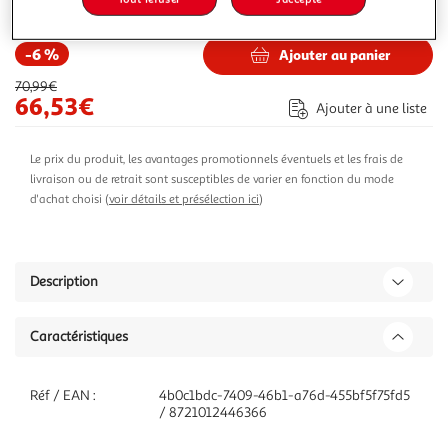
84,32€
Vendu par
ASD
-6 %
Ajouter au panier
70,99€
66,53€
Ajouter à une liste
Le prix du produit, les avantages promotionnels éventuels et les frais de
livraison ou de retrait sont susceptibles de varier en fonction du mode
d'achat choisi (
voir détails et présélection ici
)
Description
Caractéristiques
Réf / EAN :
4b0c1bdc-7409-46b1-a76d-455bf5f75fd5
/ 8721012446366