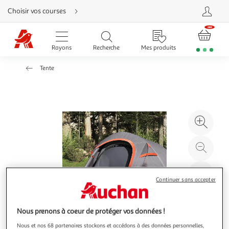
Aller
Choisir vos courses
directement
au
contenu
Aller
directement
Rayons
Recherche
Mes produits
à
la
recherche
Tente
Aller
directement
à
la
navigation
Aller
directement
à
Agr
la
rubrique
l'il
besoin
d'aide
à
Réd
20
l'il
à
Par
Continuer sans accepter
100
le
%
pro
Nous prenons à coeur de protéger vos données !
Nous et nos 68 partenaires stockons et accédons à des données personnelles,