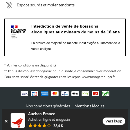
Espace sourds et malentendants
Interdiction de vente de boissons
alcooliques aux mineurs de moins de 18 ans
La preuve de majorité de l'acheteur est exigée au moment de la
vente en ligne.
* Voir les conditions
en cliquant ici
** L’abus d’alcool est dangereux pour la santé, à consommer avec modération
Pour votre santé, évitez de grignoter entre les repas.
www.mangerbouger.fr
Nos conditions générales
Mentions légales
Conditions des offres et promotions
Gérer mes préférences
Auchan France
Politique de confidentialité
Informations légales marketplace
Achat en ligne et magasin
Vers l'App
38,4 K
Auchan 2026 © Tous droits réservés