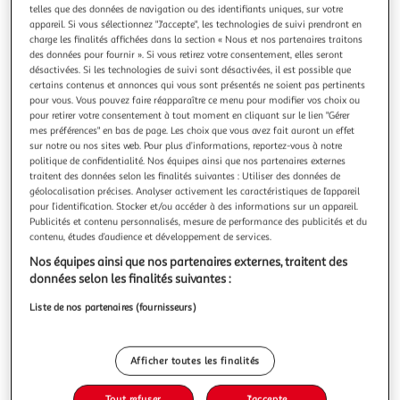
Illustration
Illustration
telles que des données de navigation ou des identifiants uniques, sur votre
précédente
suivante
appareil. Si vous sélectionnez "J'accepte", les technologies de suivi prendront en
charge les finalités affichées dans la section « Nous et nos partenaires traitons
des données pour fournir ». Si vous retirez votre consentement, elles seront
désactivées. Si les technologies de suivi sont désactivées, il est possible que
VIDAXL
certains contenus et annonces qui vous sont présentés ne soient pas pertinents
pour vous. Vous pouvez faire réapparaître ce menu pour modifier vos choix ou
Tente de camping a dome 3 personnes orange
pour retirer votre consentement à tout moment en cliquant sur le lien "Gérer
impermeable
mes préférences" en bas de page. Les choix que vous avez fait auront un effet
Cette tente de camping a l'aspect moderne vous protege
sur notre ou nos sites web. Pour plus d’informations, reportez-vous à notre
des intemperies et vous offre un espace confortable pour
politique de confidentialité. Nos équipes ainsi que nos partenaires externes
traitent des données selon les finalités suivantes : Utiliser des données de
vos aventures en tout lieu. Conception impermeable a l'eau
En savoir +
géolocalisation précises. Analyser activement les caractéristiques de l’appareil
tout autour : cette tente de camping, fabriquee en
Vendu par
Multishop
pour l’identification. Stocker et/ou accéder à des informations sur un appareil.
polyester avec un revetement PU, est impermeable et
Publicités et contenu personnalisés, mesure de performance des publicités et du
resistante au vent. Les co
Livraison dès 5/6 jours
contenu, études d’audience et développement de services.
4,99€
Nos équipes ainsi que nos partenaires externes, traitent des
Plus d'options
données selon les finalités suivantes :
42,18€
66,99€
Vendu par
Multishop
Liste de nos partenaires (fournisseurs)
Livraison dès 1/2 semaines
Livraison offerte
Afficher toutes les finalités
Plus d'options
Tout refuser
J'accepte