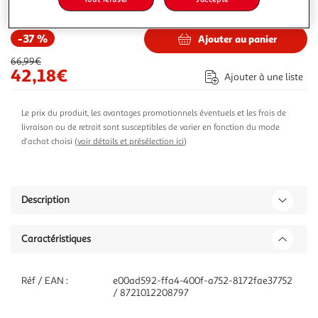
55,56€
Vendu par
ASD
-37 %
Ajouter au panier
66,99€
42,18€
Ajouter à une liste
Le prix du produit, les avantages promotionnels éventuels et les frais de
livraison ou de retrait sont susceptibles de varier en fonction du mode
d'achat choisi (
voir détails et présélection ici
)
Description
Caractéristiques
Réf / EAN :
e00ad592-ffa4-400f-a752-8172fae37752
/ 8721012208797