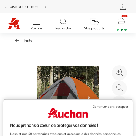
Aller
Choisir vos courses
directement
au
contenu
Aller
directement
Rayons
Recherche
Mes produits
à
la
recherche
Tente
Aller
directement
à
la
navigation
Aller
directement
à
Agr
la
rubrique
l'il
besoin
d'aide
à
Réd
20
l'il
à
Par
Continuer sans accepter
100
le
%
pro
Nous prenons à coeur de protéger vos données !
Nous et nos 68 partenaires stockons et accédons à des données personnelles,