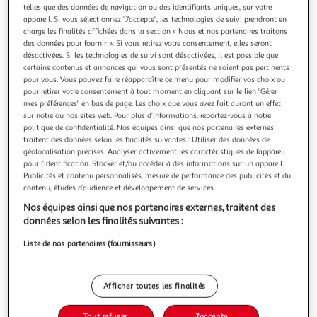
Illustration
Illustration
telles que des données de navigation ou des identifiants uniques, sur votre
précédente
suivante
appareil. Si vous sélectionnez "J'accepte", les technologies de suivi prendront en
charge les finalités affichées dans la section « Nous et nos partenaires traitons
des données pour fournir ». Si vous retirez votre consentement, elles seront
désactivées. Si les technologies de suivi sont désactivées, il est possible que
VIDAXL
certains contenus et annonces qui vous sont présentés ne soient pas pertinents
pour vous. Vous pouvez faire réapparaître ce menu pour modifier vos choix ou
Tente de camping a dome 2 personnes gris et orange
pour retirer votre consentement à tout moment en cliquant sur le lien "Gérer
impermeable
mes préférences" en bas de page. Les choix que vous avez fait auront un effet
Cette tente de camping a l'aspect moderne vous protege
sur notre ou nos sites web. Pour plus d’informations, reportez-vous à notre
des intemperies et vous offre un espace confortable pour
politique de confidentialité. Nos équipes ainsi que nos partenaires externes
traitent des données selon les finalités suivantes : Utiliser des données de
vos aventures en tout lieu. Conception impermeable a l'eau
En savoir +
géolocalisation précises. Analyser activement les caractéristiques de l’appareil
tout autour : cette tente de camping, fabriquee en
Vendu par
Multishop
pour l’identification. Stocker et/ou accéder à des informations sur un appareil.
polyester avec un revetement PU, est impermeable et
Publicités et contenu personnalisés, mesure de performance des publicités et du
resistante au vent. Les c
Livraison dès 5/6 jours
contenu, études d’audience et développement de services.
4,99€
Nos équipes ainsi que nos partenaires externes, traitent des
Plus d'options
données selon les finalités suivantes :
52,58€
Vendu par
Multishop
Liste de nos partenaires (fournisseurs)
Livraison dès 1/2 semaines
Livraison offerte
Afficher toutes les finalités
Plus d'options
Tout refuser
J'accepte