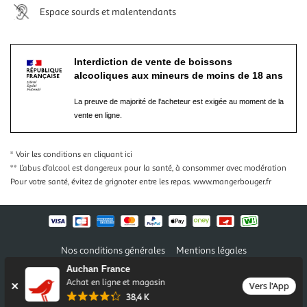
Espace sourds et malentendants
Interdiction de vente de boissons
alcooliques aux mineurs de moins de 18 ans
La preuve de majorité de l'acheteur est exigée au moment de la
vente en ligne.
* Voir les conditions
en cliquant ici
** L’abus d’alcool est dangereux pour la santé, à consommer avec modération
Pour votre santé, évitez de grignoter entre les repas.
www.mangerbouger.fr
Nos conditions générales
Mentions légales
Conditions des offres et promotions
Gérer mes préférences
Auchan France
Politique de confidentialité
Informations légales marketplace
Achat en ligne et magasin
Vers l'App
38,4 K
Auchan 2026 © Tous droits réservés