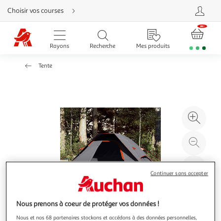
Aller
Choisir vos courses
directement
au
contenu
Aller
directement
Rayons
Recherche
Mes produits
à
la
recherche
Tente
Aller
directement
à
la
navigation
Aller
directement
à
Agr
la
rubrique
l'il
besoin
d'aide
à
Réd
20
l'il
à
Par
Continuer sans accepter
100
le
%
pro
Nous prenons à coeur de protéger vos données !
Nous et nos 68 partenaires stockons et accédons à des données personnelles,