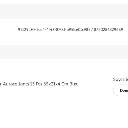
95129c30-5ed4-4f43-870d-b95fce01c985 / 8720286329689
Soyez l
ier Autocollants 15 Pcs 65x21x4 Cm Bleu
Donn