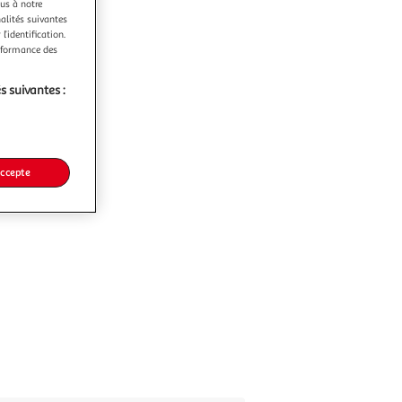
ous à notre
nalités suivantes
l’identification.
erformance des
s suivantes :
accepte