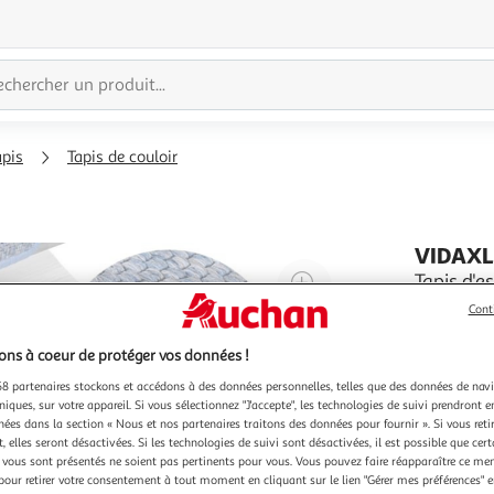
apis
Tapis de couloir
VIDAX
Agrandir
Tapis d'e
Ces tapis
l'illustration
Cont
decoratif 
à
Réduire
egalement
En savoir 
ns à coeur de protéger vos données !
200%
l'illustration
escaliers 
faits d'un 
à
Partager
8 partenaires stockons et accédons à des données personnelles, telles que des données de nav
niques, sur votre appareil. Si vous sélectionnez "J'accepte", les technologies de suivi prendront e
100
le
chées dans la section « Nous et nos partenaires traitons des données pour fournir ». Si vous retir
%
produit
 elles seront désactivées. Si les technologies de suivi sont désactivées, il est possible que cer
vous sont présentés ne soient pas pertinents pour vous. Vous pouvez faire réapparaître ce me
pour retirer votre consentement à tout moment en cliquant sur le lien "Gérer mes préférences" 