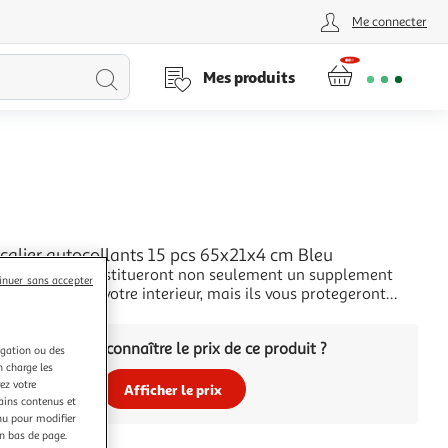
Me connecter
Lancer
Mes produits
la
recherche
L
scalier autocollants 15 pcs 65x21x4 cm Bleu
 de marches constitueront non seulement un supplement
inuer sans accepter
remarquable a votre interieur, mais ils vous protegeront
 contre les glissades lorsque vous montez et descendez les
+
et empecheront vos escaliers de s'abîmer. Ces tapis sont
Vous voulez connaître le prix de ce produit ?
tissu solide a l'aspect
igation ou des
n charge les
ez votre
Afficher le prix
tains contenus et
nu pour modifier
en bas de page.