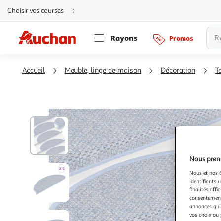
Aller
Choisir vos courses
directement
au
contenu
Aller
Rayons
Promos
directement
à
la
recherche
Aller
Accueil
Meuble, linge de maison
Décoration
T
directement
à
la
navigation
Aller
directement
à
la
rubrique
besoin
d'aide
Nous preno
Nous et nos 6
identifiants u
finalités affi
consentement,
annonces qui 
vos choix ou 