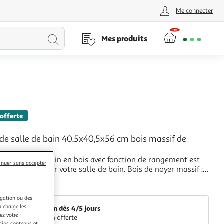
Me connecter
Lancer
Mes produits
la
recherche
 offerte
L
de salle de bain 40,5x40,5x56 cm bois massif de
t de salle de bain en bois avec fonction de rangement est
inuer sans accepter
ent ideal pour votre salle de bain. Bois de noyer massif :
 noyer massif est un bois dense et robuste qui est tres
+
a l'usure, bien connu pour sa couleur caracteristique et ses
VidaXL
grain attrayants
igation ou des
n charge les
Livraison dès 4/5 jours
ez votre
Livraison offerte
tains contenus et