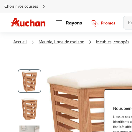
Aller
Choisir vos courses
directement
au
contenu
Aller
Rayons
Promos
directement
à
la
recherche
Aller
Accueil
Meuble, linge de maison
Meubles, canapés
directement
à
la
navigation
Aller
directement
à
la
rubrique
besoin
d'aide
Nous preno
Nous et nos 6
identifiants u
finalités affi
consentement,