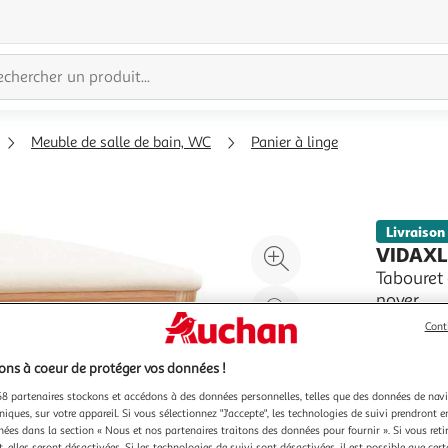
Meuble de salle de bain, WC
Panier à linge
Livraison
Agrandir
VIDAX
l'illustration
Tabouret 
noyer
à
Réduire
Le taboure
200%
l'illustration
Cont
un complem
à
Partager
le bois de
En savoir 
ns à coeur de protéger vos données !
100
le
resistant 
Vendu par
motifs de 
8 partenaires stockons et accédons à des données personnelles, telles que des données de nav
%
produit
niques, sur votre appareil. Si vous sélectionnez "J'accepte", les technologies de suivi prendront e
chées dans la section « Nous et nos partenaires traitons des données pour fournir ». Si vous retir
 elles seront désactivées. Si les technologies de suivi sont désactivées, il est possible que cer