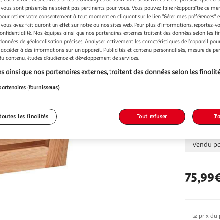
vous sont présentés ne soient pas pertinents pour vous. Vous pouvez faire réapparaître ce me
pour retirer votre consentement à tout moment en cliquant sur le lien "Gérer mes préférences" 
Vendu p
 vous avez fait auront un effet sur notre ou nos sites web. Pour plus d’informations, reportez-v
confidentialité. Nos équipes ainsi que nos partenaires externes traitent des données selon les fi
 données de géolocalisation précises. Analyser activement les caractéristiques de l’appareil pour 
 accéder à des informations sur un appareil. Publicités et contenu personnalisés, mesure de p
 du contenu, études d’audience et développement de services.
s ainsi que nos partenaires externes, traitent des données selon les finalité
Vendu p
partenaires (fournisseurs)
toutes les finalités
Tout refuser
J'
Vendu p
75,99
Le prix du 