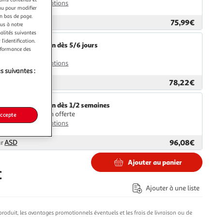
Plus d'options
nu pour modifier
en bas de page.
75,99€
ar
VidaXL
ous à notre
nalités suivantes
l’identification.
Livraison dès 5/6 jours
erformance des
4,99€
Plus d'options
s suivantes :
78,22€
ar
Multishop
Livraison dès 1/2 semaines
Livraison offerte
accepte
Plus d'options
96,08€
ar
ASD
Ajouter au panier
€
Ajouter à une liste
produit, les avantages promotionnels éventuels et les frais de livraison ou de