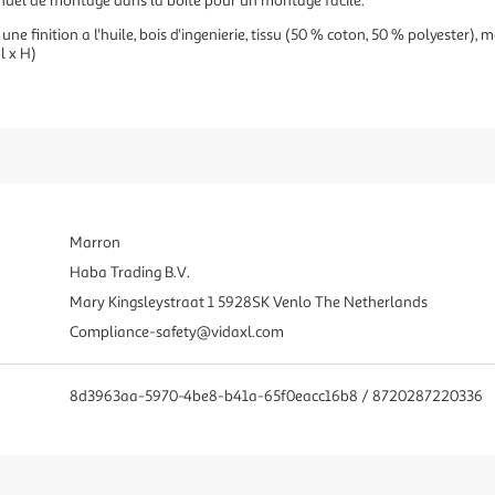
nuel de montage dans la boîte pour un montage facile.
une finition a l'huile, bois d'ingenierie, tissu (50 % coton, 50 % polyester), 
l x H)
Marron
Haba Trading B.V.
Mary Kingsleystraat 1 5928SK Venlo The Netherlands
Compliance-safety@vidaxl.com
8d3963aa-5970-4be8-b41a-65f0eacc16b8 / 8720287220336