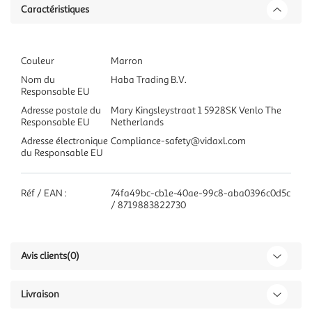
Caractéristiques
Couleur
Marron
Nom du
Haba Trading B.V.
Responsable EU
Adresse postale du
Mary Kingsleystraat 1 5928SK Venlo The
Responsable EU
Netherlands
Adresse électronique
Compliance-safety@vidaxl.com
du Responsable EU
Réf / EAN :
74fa49bc-cb1e-40ae-99c8-aba0396c0d5c
/ 8719883822730
Avis clients
(0)
Livraison