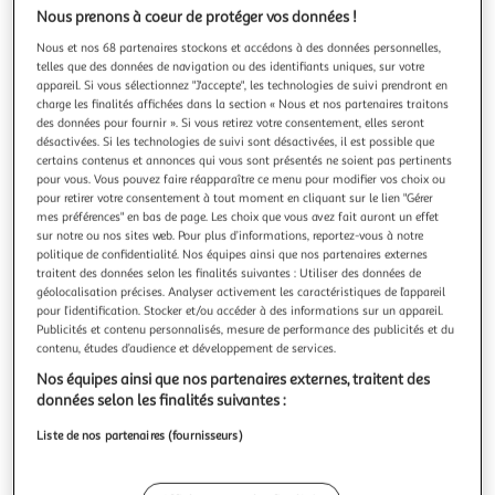
Illustration
Illustration
Nous prenons à coeur de protéger vos données !
précédente
suivante
Nous et nos 68 partenaires stockons et accédons à des données personnelles,
telles que des données de navigation ou des identifiants uniques, sur votre
appareil. Si vous sélectionnez "J'accepte", les technologies de suivi prendront en
Livraison offerte
charge les finalités affichées dans la section « Nous et nos partenaires traitons
des données pour fournir ». Si vous retirez votre consentement, elles seront
VIDAXL
désactivées. Si les technologies de suivi sont désactivées, il est possible que
Tables gigognes 3 pcs Bois solide de manguier
certains contenus et annonces qui vous sont présentés ne soient pas pertinents
pour vous. Vous pouvez faire réapparaître ce menu pour modifier vos choix ou
Cet ensemble de 3 tables gigognes de style antique est un
pour retirer votre consentement à tout moment en cliquant sur le lien "Gérer
accessoire intemporel pour votre maison. Elles peuvent etre
mes préférences" en bas de page. Les choix que vous avez fait auront un effet
utilisees comme tables d'appoint, tables basses, supports
En savoir +
sur notre ou nos sites web. Pour plus d’informations, reportez-vous à notre
de lampes / de plantes, etc. En outre, elles peuvent servir
Vendu par
VidaXL
politique de confidentialité. Nos équipes ainsi que nos partenaires externes
de tables de chevet uniques dans votre chambre a coucher.
traitent des données selon les finalités suivantes : Utiliser des données de
Etant
Livraison dès 4/5 jours
géolocalisation précises. Analyser activement les caractéristiques de l’appareil
Livraison offerte
pour l’identification. Stocker et/ou accéder à des informations sur un appareil.
Publicités et contenu personnalisés, mesure de performance des publicités et du
Plus d'options
contenu, études d’audience et développement de services.
120,99€
Vendu par
VidaXL
Nos équipes ainsi que nos partenaires externes, traitent des
données selon les finalités suivantes :
Livraison dès 5/6 jours
Liste de nos partenaires (fournisseurs)
4,99€
Plus d'options