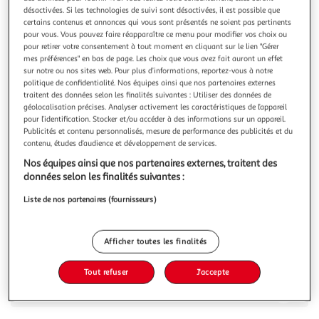
Illustration
Illustration
désactivées. Si les technologies de suivi sont désactivées, il est possible que
précédente
suivante
certains contenus et annonces qui vous sont présentés ne soient pas pertinents
pour vous. Vous pouvez faire réapparaître ce menu pour modifier vos choix ou
pour retirer votre consentement à tout moment en cliquant sur le lien "Gérer
mes préférences" en bas de page. Les choix que vous avez fait auront un effet
VIDAXL
sur notre ou nos sites web. Pour plus d’informations, reportez-vous à notre
politique de confidentialité. Nos équipes ainsi que nos partenaires externes
Tables d'appoint 2 pcs Chene fume Bois d'ingenierie
traitent des données selon les finalités suivantes : Utiliser des données de
Donnez a votre salon une transformation industrielle
géolocalisation précises. Analyser activement les caractéristiques de l’appareil
unique avec ces elegantes tables d'appoint ! Materiau
pour l’identification. Stocker et/ou accéder à des informations sur un appareil.
robuste : le bois d'ingenierie est d'une qualite
En savoir +
Publicités et contenu personnalisés, mesure de performance des publicités et du
exceptionnelle avec une surface lisse et presente egalement
contenu, études d’audience et développement de services.
Vous voulez connaître le prix de ce produit ?
resistance, stabilite et resistance a l'humidite.Dessus
Nos équipes ainsi que nos partenaires externes, traitent des
pratique : la table basse, d
données selon les finalités suivantes :
Afficher le prix
Liste de nos partenaires (fournisseurs)
Afficher toutes les finalités
Description
Tout refuser
J'accepte
Caractéristiques