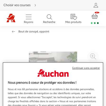
Aller
Choisir vos courses
directement
au
contenu
Aller
directement
Rayons
Recherche
Mes produits
à
la
recherche
Bout de canapé, appoint
Aller
directement
à
la
navigation
Aller
directement
à
Agr
la
rubrique
l'il
besoin
d'aide
à
Réd
Continuer sans accepter
20
l'il
à
Par
Nous prenons à coeur de protéger vos données !
100
le
Nous et nos 68 partenaires stockons et accédons à des données personnelles,
%
pro
telles que des données de navigation ou des identifiants uniques, sur votre
appareil. Si vous sélectionnez "J'accepte", les technologies de suivi prendront en
charge les finalités affichées dans la section « Nous et nos partenaires traitons
des données pour fournir ». Si vous retirez votre consentement, elles seront