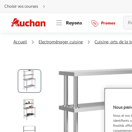
Aller
Choisir vos courses
directement
au
contenu
Aller
Rayons
Promos
directement
à
la
recherche
Aller
Accueil
Electroménager, cuisine
Cuisine, arts de la t
directement
à
la
navigation
Aller
directement
à
la
rubrique
besoin
d'aide
Nous preno
Nous et nos 6
identifiants u
finalités affi
consentement,