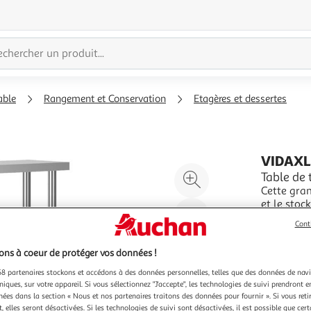
able
Rangement et Conservation
Etagères et dessertes
VIDAX
Agrandir
Table de 
Cette gran
l'illustration
et le stoc
à
Réduire
restaurant
En savoir 
Cont
200%
l'illustration
table de t
Vendu par
haute qua
à
Partager
ns à coeur de protéger vos données !
100
le
8 partenaires stockons et accédons à des données personnelles, telles que des données de nav
%
produit
niques, sur votre appareil. Si vous sélectionnez "J'accepte", les technologies de suivi prendront e
chées dans la section « Nous et nos partenaires traitons des données pour fournir ». Si vous retir
 elles seront désactivées. Si les technologies de suivi sont désactivées, il est possible que cer