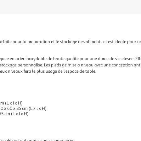
rfaite pour la preparation et le stockage des aliments et est ideale pour un
uee en acier inoxydable de haute qualite pour une duree de vie elevee. Elle e
 stockage personnalise. Les pieds de mise a niveau avec une conception ant
deux niveaux fera le plus usage de l'espace de table.
m (L x I x H)
0 x 60 x 85 cm (L x l x H)
5 cm (L x I x H)
, l'ecole ou tout autre espace commercial