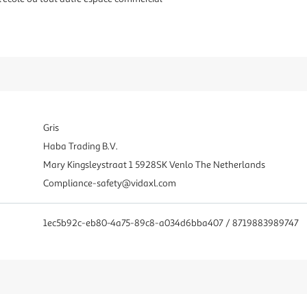
Gris
Haba Trading B.V.
Mary Kingsleystraat 1 5928SK Venlo The Netherlands
Compliance-safety@vidaxl.com
1ec5b92c-eb80-4a75-89c8-a034d6bba407 / 8719883989747