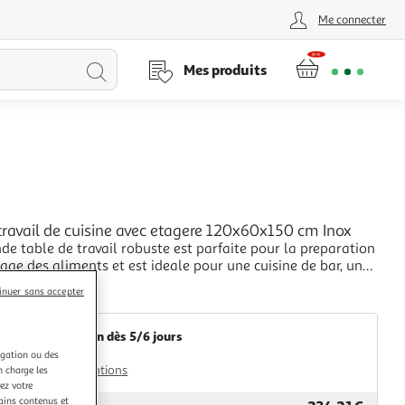
Me connecter
Lancer
Mes produits
la
recherche
L
travail de cuisine avec etagere 120x60x150 cm Inox
de table de travail robuste est parfaite pour la preparation
kage des aliments et est ideale pour une cuisine de bar, un
, une ecole, ainsi que d'autres espaces commerciaux. La
+
inuer sans accepter
ravail gastronomique est fabriquee en acier inoxydable de
Multishop
lite pour une du
Livraison dès 5/6 jours
4,99€
igation ou des
Plus d'options
n charge les
ez votre
tains contenus et