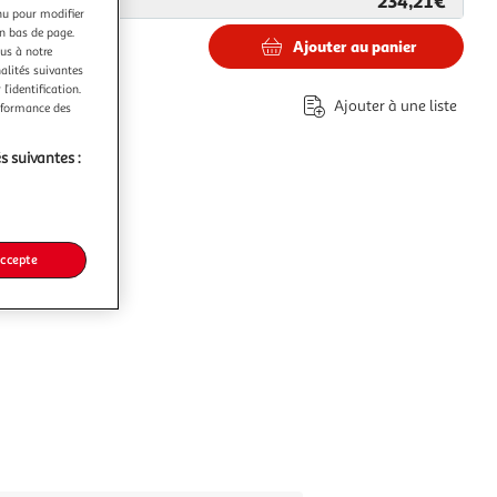
234,21€
ar
Multishop
nu pour modifier
en bas de page.
Ajouter au panier
ous à notre
1€
nalités suivantes
l’identification.
Ajouter à une liste
erformance des
s suivantes :
accepte