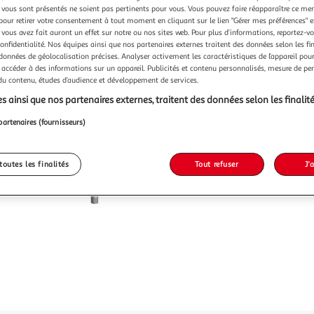
Vendu p
vous sont présentés ne soient pas pertinents pour vous. Vous pouvez faire réapparaître ce me
pour retirer votre consentement à tout moment en cliquant sur le lien "Gérer mes préférences" 
 vous avez fait auront un effet sur notre ou nos sites web. Pour plus d’informations, reportez-v
234,2
confidentialité. Nos équipes ainsi que nos partenaires externes traitent des données selon les fi
 données de géolocalisation précises. Analyser activement les caractéristiques de l’appareil pour 
 accéder à des informations sur un appareil. Publicités et contenu personnalisés, mesure de p
 du contenu, études d’audience et développement de services.
s ainsi que nos partenaires externes, traitent des données selon les finalité
partenaires (fournisseurs)
toutes les finalités
Tout refuser
J'